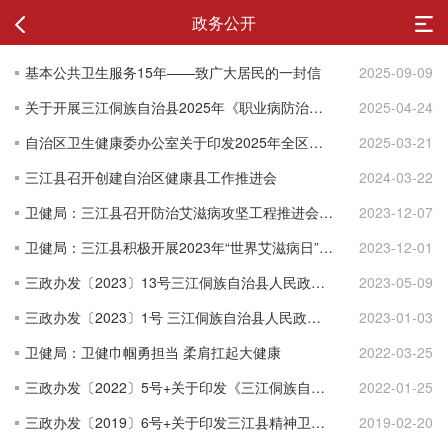
政务公开
基本公共卫生服务15年——致广大居民的一封信
2025-09-09
关于开展三江侗族自治县2025年《职业病防治法》宣传周活动的通知
2025-04-24
自治区卫生健康委办公室关于印发2025年全区人口监测与家庭发展工作要点的通知
2025-03-21
三江县召开创建自治区健康县工作推进会
2024-03-22
卫健局：三江县召开防治艾滋病攻坚工程推进会暨冬春季传染病防控工作布置会
2023-12-07
卫健局：三江县积极开展2023年“世界艾滋病日”宣传活动
2023-12-01
三政办发〔2023〕13号三江侗族自治县人民政府办公室关于印发《三江侗族自治县药品和医疗器械安全突发事件应急预案（2023年修订）》的通知
2023-05-09
三政办发〔2023〕1号 三江侗族自治县人民政府办公室 关于印发《三江侗族自治县改革完善 医疗卫生行业综合监管制度实施方案》的通知
2023-01-03
卫健局：卫健巾帼勇担当 柔肩扛起大健康
2022-03-25
三政办发〔2022〕5号+关于印发《三江侗族自治县2021年春运工作和加强春运疫情防控工作实施方案》的通知
2022-01-25
三政办发〔2019〕6号+关于印发三江县精神卫生工作实施方案（2016-2020年）的通知
2019-02-20