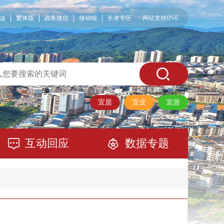
繁体版
政务微信
移动端
长者专区
网站支持IPv6
读
宜居
宜业
宜游
互动回应
数据专题