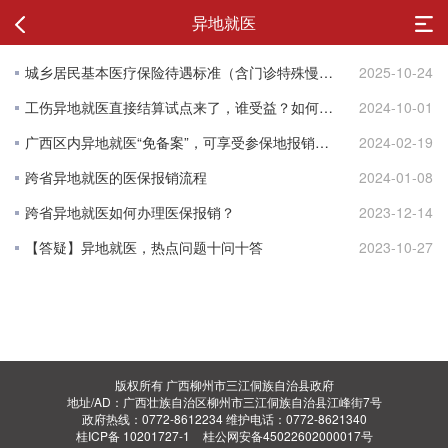
异地就医
城乡居民基本医疗保险待遇标准（含门诊特殊慢性病病种待遇）
2025-10-24
工伤异地就医直接结算试点来了，谁受益？如何办？
2024-10-01
广西区内异地就医“免备案”，可享受参保地报销比例
2024-02-19
跨省异地就医的医保报销流程
2024-01-08
跨省异地就医如何办理医保报销？
2023-12-14
【答疑】异地就医，热点问题十问十答
2023-10-27
版权所有 广西柳州市三江侗族自治县政府
地址/AD：广西壮族自治区柳州市三江侗族自治县江峰街7号
政府热线：0772-8612234 维护电话：0772-8621340
桂ICP备 10201727-1
桂公网安备45022602000017号