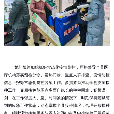
她们
慎终如始抓好常态化疫情防控
，
严格督导全县医
疗机构落实
预检分诊、发热门诊、重点人群排查、疫情防控
信息上报等常态化防控
各项工作。
多措并举推动全县疫苗接
种工作
，
克服接种范围点多面广线长
的种种困难
，积极谋
划，在工作强度大、急、时间紧的情况下，时刻保持随喊随
到的应急工作状态，动态掌握全县接种情况，合理开放接种
点，组建流动接种服务队
深入边远山村及中小学校开展送苗