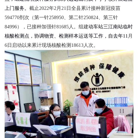
上门服务。
截止
2022
年
2
月
21
日全县累计接种新冠疫苗
594770
剂次（第一针
258950
、第二针
250824
、第三针
84996
），已接种加强针
81685
人。组建
动车站三江
南站临时
核酸检测点，协调物资、检测样本运送等工作，自
去年
11
月
6
日启动以来累计现场核酸检测
18613
人次。