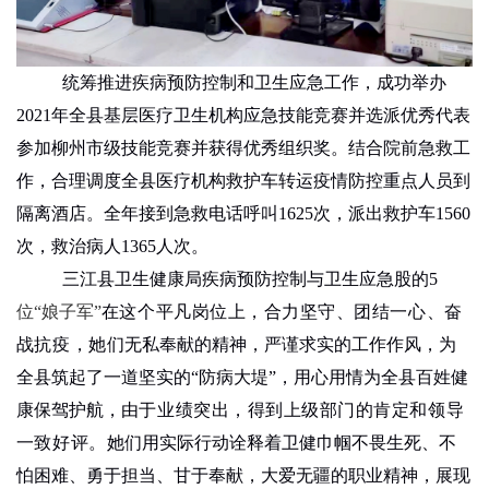
统筹推进疾病预防控制和卫生应急工作
，
成功举办
2021
年全县基层医疗卫生机构应急技能竞赛并选派优秀代表
参加柳州市级技能竞赛并获得优秀组织奖。结合院前急救工
作，合理调度全县医疗机构救护车转运疫情防控重点人员到
隔离酒店
。
全年接到急救电话呼叫
1625
次，派出救护车
1560
次，救治病人
1365
人次。
三江县卫生健康局疾病预防控制与卫生应急股
的
5
位“娘子军”
在这个平凡岗位上，合力坚守、团结一心、奋
战抗疫，
她们
无私奉献的精神，严谨求实的工作作风，为
全县筑起了一道坚实的“防病大堤”，用心用情为全县百姓健
康保驾护航
，
由于业绩突出，得到上级部门的肯定和领导
一致好评。
她们
用实际
行动
诠释着卫健巾帼不畏生死、不
怕困难、勇于担当、甘于奉献，大爱无疆
的职业精神，
展现