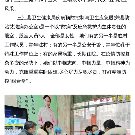
风采。
三江县卫生健康局疾病预防控制与卫生应急股
(
兼县防
治艾滋病办公室
)
是一个以“防病”及应急救护为主体责任的
股室，股室人员
5
人，全部是女性，她们有的另一半是驻村
工作队员，常年驻村；有的另一半是公安干警，常年忙碌于
特殊工作岗位上；有的家属病重，长期住院。在疫情防控复
杂多变的形势下，她们以巾帼志向、巾帼力量、巾帼精神为
动力，克服重重实际困难
,
尽心尽力尽职尽责
，
打好
精准防
控
"
组合拳
"
。