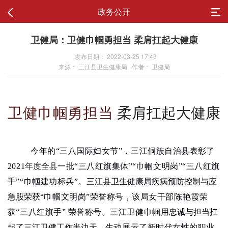
政务公开
卫健局：卫健巾帼勇担当 柔肩扛起大健康
发布日期： 2022-03-25 17:43
来源： 三江县卫生健康局 作者： 卫健局
卫健巾帼勇担当
柔肩扛起大健康
今年的“三八国际妇女节”，
三江侗族自治县
表彰了
2021
年度全县
一批
“三八红旗集体”“巾帼文明岗”“三八红旗
手”“巾帼建功标兵”
。
三江县卫生健康局疾病预防控制与应
急股荣获
“巾帼文明岗”荣誉称号，该局女干部陈艳霞荣
获“三八红旗手” 荣誉称号。三江卫健
巾帼
用忠诚与担当扛
起了三江卫健工作半边天
，
生动展示了新时代女性的职业