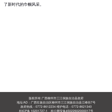
了新时代的巾帼风采
。
版权所有 广西柳州市三江侗族自治县政府
地址/AD：广西壮族自治区柳州市三江侗族自治县江峰街7号
政府热线：0772-8612234 维护电话：0772-8621340
桂ICP备 10201727-1
桂公网安备45022602000017号