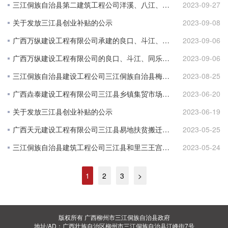
三江侗族自治县第二建筑工程公司洋溪、八江、林溪、和平、丹洲 及老堡室内电改项目02分标（三江县洋溪乡安马村、勇伟村、红岩村室内电改）项目完工公示
2023-09-27
关于发放三江县创业补贴的公示
2023-09-08
广西万纵建设工程有限公司承建的良口、斗江、同乐、洋溪、富禄及林溪室内电线改造项目04分标（三江县同乐乡桂书村、同乐村、高培村、高洋村、归夯村室内电改）项目完工公示
2023-09-06
广西万纵建设工程有限公司的良口、斗江、同乐、洋溪、富禄及林溪室内电线改造项目完工公示
2023-09-06
三江侗族自治县建设工程公司三江侗族自治县梅林乡新民村上寨屯易地扶贫搬迁工程项目完工公示
2023-08-25
广西垚泰建设工程有限公司三江县乡镇集贸市场升级改造项目（八江集贸市场）项目
2023-06-20
关于发放三江县创业补贴的公示
2023-06-19
广西天元建设工程有限公司三江县易地扶贫搬迁后续生态产业园项目—园区综合服务大楼完工公示
2023-05-25
三江侗族自治县建筑工程公司三江县和里三王宫景区清水步道桥段工程完工公示
2023-05-24
1
2
3
>
版权所有 广西柳州市三江侗族自治县政府
地址/AD：广西壮族自治区柳州市三江侗族自治县江峰街7号