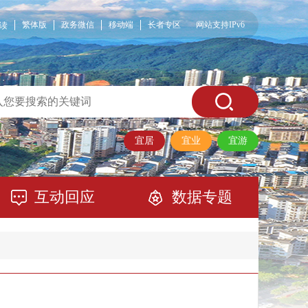
繁体版
政务微信
移动端
长者专区
网站支持IPv6
读
宜居
宜业
宜游
互动回应
数据专题