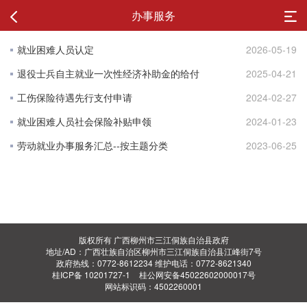
办事服务
就业困难人员认定
2026-05-19
退役士兵自主就业一次性经济补助金的给付
2025-04-21
工伤保险待遇先行支付申请
2024-02-27
就业困难人员社会保险补贴申领
2024-01-23
劳动就业办事服务汇总--按主题分类
2023-06-25
版权所有 广西柳州市三江侗族自治县政府
地址/AD：广西壮族自治区柳州市三江侗族自治县江峰街7号
政府热线：0772-8612234 维护电话：0772-8621340
桂ICP备 10201727-1
桂公网安备45022602000017号
网站标识码：4502260001