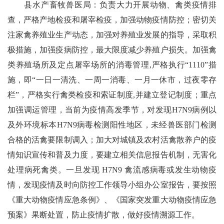
县水产畜牧兽医局：负责大力开展动物、禽类疫情排
查，严格产地检疫和屠宰检疫，加强动物疫情防控；密切关
注家禽养殖业生产动态，加强对养殖业发展的指导，采取积
极措施，加强疫病防控，最大限度减少养殖户损失。加强禽
类养殖场所及定点屠宰场所的消毒管理,严格执行“1110”措
施，即“一日一清洗、一周一消毒、一月一休市，过夜零存
栏”，严格实行禽类检疫和索证制度,并建立登记制度；重点
加强调运管理，当前为疫情高发季节，对发现H7N9病例以
及外环境标本H7N9病毒检测阳性地区，未经兽医部门检测
合格的活禽要限制调入；加大对城镇及农村活禽散养户的疫
情知识宣传和普及力度，要建立相关信息报告机制，无害化
处理病死禽类。一旦发现 H7N9 禽流感病毒或发生动物疫
情，发现疫情及时向防控工作领导小组办公室报告，要按照
《重大动物疫情应急条例》、《国家突发重大动物疫情应急
预案》果断处置，防止疫情扩散，做好疫情溯源工作。