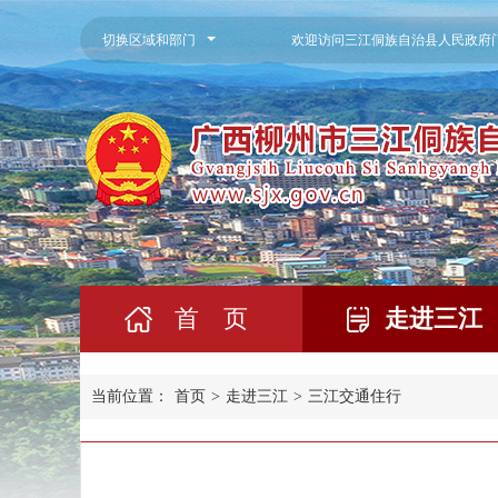
切换区域和部门
欢迎访问三江侗族自治县人民政府
首 页
走进三江
当前位置：
首页
>
走进三江
>
三江交通住行