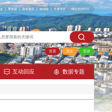
繁体版
政务微信
移动端
长者专区
网站支持IPv6
读
宜居
宜业
宜游
互动回应
数据专题