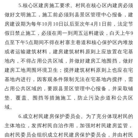
5.
核心区建房施工要求
。村民在核心区内建房必须
做好文明施工，
施工前必须到
县
景区管理中心报备
，
建
房建设期为每年
10
月
10
日以后至次年
4
月
1
日前，
法定节
假日禁止施工，
必须在周一到周五运料建设，
白天上午
9
点至下午
5
点期间不得
在村寨主巷道和
核心保护区
内堆放
或者运输建筑材料
，
建房建筑材料原则上应放置在宅基
地内，不得占用公共区域，并做好建房工地围挡，做好
建房工地周围环境卫生
；
搅拌建筑材料原则上也应在宅
基地内进行，因客观条件限制无法在宅基地内搅拌，需
占用公共区域的，要跟县景区管理中心报备，并采取铺
垫、覆盖、围挡等措施施工，防止污染步道和公共区
域。
6.成立村民建房保护委员会。
为了
充分体现村民的
主体地位，发挥村民自治作用，
加强
对村民建房
监管，
由村民委员会组织
成立村民建房保护委员会，并由村民