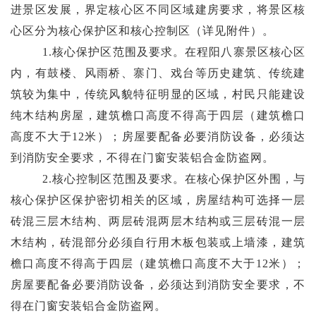
进景区发展，界定核心区不同区域建房要求，将景区核
心区
分为核心保护区和核心控制区（详见附件）。
1.
核心
保护
区范围及要求。在程阳八寨景区核心区
内，
有
鼓楼
、
风雨桥、寨门、戏台等历史建筑、传统建
筑较为集中，传统风貌特征明显
的区域
，
村民
只能建设
纯木结构房屋，建筑檐口高度不得高于
四
层（建筑檐口
高度不大于
12
米）；
房屋要配备必要消防设备，必须达
到消防安全要求，不得在门窗安装铝合金防盗网。
2.
核心
控制
区范围及要求。
在核心保护区外围，与
核心保护区保护密切相关的区域，
房屋结构可选择一层
砖混三层木结构
、
两层砖混两层木结构
或
三层砖混一层
木结构
，砖混部分必须自行用木板包装或上墙漆，建筑
檐口高度不得高于四层（建筑檐口高度不大于
12
米）；
房屋要配备必要消防设备，必须达到消防安全要求，不
得在门窗安装铝合金防盗网。