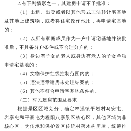
2.
有下列情形之一，其建房申请不予批准：
（
1
）出租、出卖或者以其他形式非法转让宅基地
及其地上建筑物，或者将住宅改作他用，再申请宅基地
的；
（
2
）以所有家庭成员作为一户申请宅基地并被批
准后，不具备分户条件或不合理分户的；
（
3
）身边有子女的老人或身边有老人的子女单独
申请宅基地的；
（
4
）文物保护红线控制范围内
的
；
（
5
）违法违章建房未处理结案的；
（
6
）其他不符合申请宅基地条件的。
（
二
）
村民
建房
范围及要求
根据
景区区域划分，
确定
林溪镇平岩村马
安
屯、
岩寨屯和平寨屯
为
程阳八寨景区核心区
，
其他区域为非
核心区，为传承和保护景区传统村落木构房屋，统筹推