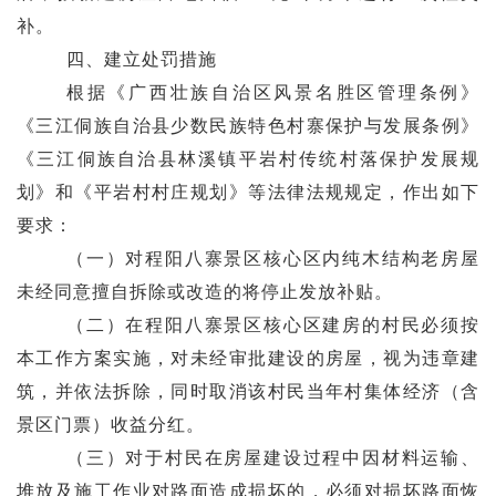
补
。
四、
建立处罚措施
根据《广西壮族自治区风景名胜区管理条例》
《三江侗族自治县少数民族特色村寨保护与发展条例》
《三江侗族自治县林溪镇平岩村传统村落保护发展规
划》
和《平岩村村庄规划》
等法律法规规定，
作出如下
要求：
（一）
对程阳八寨景区核心区内
纯木结构老房屋
未经同意擅自拆除或改造的将停止发放补贴。
（二）在程阳八寨景区核心区建房的村民必须按
本工作方案实施，
对未经审批建设的房
屋
，视为违章建
筑，并依法拆除，
同时取消该村民
当年村集体经济（含
景区门票）收益分红
。
（三）对于村民在房屋建设过程中因材料运输、
堆放及施工作业对路面造成损坏的，必须对损坏路面恢