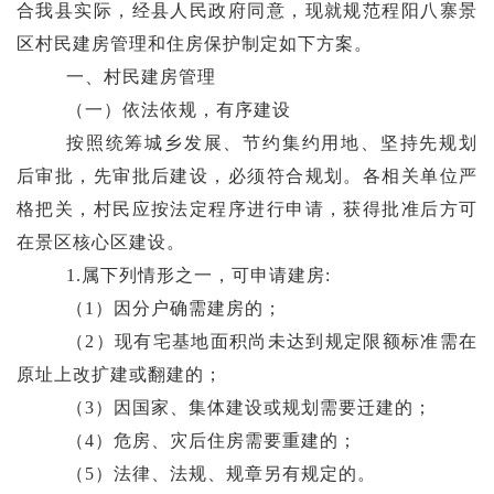
合我县实际，
经县人民政府同意，
现就规范程阳八寨景
区村民建房管理和住房保护制定如下方案。
一、
村
民建房管理
（一）依法依规，有序建设
按照统筹城乡发展、节约集约用地、坚持先规划
后审批，先审批后建设，
必须
符合
规划
。各相关单位严
格把关，
村民
应按法定程序进行
申请，
获得批准后方可
在景区核心区建设
。
1.属下列情形之一，可申请建房
:
（
1
）因分户确需建房的；
（
2
）现有宅基地面积尚未达到规定限额标准需在
原址上
改
扩建
或翻建
的；
（
3
）因国家、集体建设或规划需要迁建的；
（
4
）危房、灾后住房需要重建的；
（
5
）法律、法规、规章另有规定的。