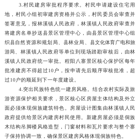
3.
村民建房
审批程序
要求。
村民申请建设住宅用
地，
村民小组初审建房资格并公示
，
村民委员会审查并
签署意见
，
报林溪镇人民政府，林溪
镇人民政府审查并
将建房名单抄送县景区管理中心，由县景区管理中心组
织
县
自然资源和规划局、
县
林业局、
县文化体育广电和旅
游局
、
林溪
镇人民政府等单位到现场踏勘审核后，
由林
溪镇人民政府统一审批。
程阳八寨景区
核心
保护区
每年
批准建房
不得超过
10
户
，
按申请先后顺序审核批准
，超
过
10
户的顺延到下一年度建设
。
4.
突出民族
特色统一
建房
风格
。
结合农村实际及旅
游资源保护相关要求，
景区核心区
房屋主体结构及外立
面必须体现侗族建筑特色。房屋设计
图集由林溪镇人民
政府提供给
景区内建房
村民
使用。新建房屋必须
是
侗族
木结构吊脚楼风格造型，门窗材料和瓦片要求与整个寨
子保持协调一致，确保景区建房风格体现侗族特色。