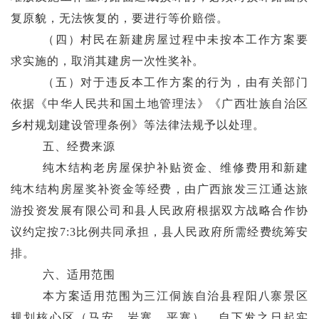
复原貌，无法恢复的，要进行等价赔偿。
（四）
村民在新建房屋过程中未按
本工作方案要
求实施的，
取消其建房一次
性奖补
。
（五）
对于违反本
工作
方案
的
行为，由有关部门
依据《中华人民共和国土地管理法》《
广西壮族自治区
乡村规划建设管理条例
》等法律法规予以
处理
。
五
、经费来源
纯木结构老房屋
保护
补贴
资金
、
维修费用
和
新建
纯木结构房屋
奖补
资金等经费
，由广西旅发三江通达旅
游投资发展有限公司和县人民政府
根据
双方战略合作协
议约定按
7:3
比例共同承担
，县人民政府所需经费统筹安
排
。
六
、适用范围
本方案适用范围为三江
侗族自治
县程阳八寨
景区
规划核心区
（
马安
、岩寨、平寨），自下发之日起实