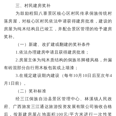
三
、
村民建房奖补
为鼓励程阳八寨景区核心区村民传承侗族传统村
落房屋，对核心区村民依法申请获得建房批准，建设的
房屋为纯木结构且已竣工，并配合景区管理的给予建房
奖补。
（一）
新建、改
扩建
或翻建
的
奖补条件
1
.
依法办理建房申请且获得建房批准；
2.
房屋主体为纯木质结构的侗族吊脚楼风格，外漏
有砖
混
部分自行用木板包装
或上墙漆
；
3.
在规定建设期内建设（
每年
10
月
10
日
后
至次年
4
月
1
日
前
）。
（二）奖补标准
经
三江侗族自治县
景区管理中心、林溪镇
人民政
府
、
广西旅发三江
通达
旅游投资发展有限
公司
验收合格
后，
按
新建
房屋占地面积
100
元
/
平方米
进行
一次性
奖