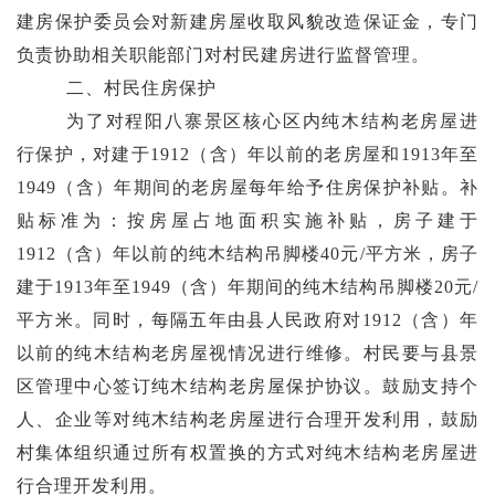
建房保护
委员会
对新建房屋收取风貌改造保证金，
专门
负责协助相关职能部门对村民建房进行监督管理。
二、
村民
住房保护
为了对程阳八寨景区核心区内
纯木结构老房屋
进
行
保护
，对
建于
19
12
（含）
年
以前的老房
屋
和
191
3
年至
1949
（含）
年
期间
的老房
屋
每年给予
住房保护
补贴。补
贴标准
为
：按房屋占地面积实施补贴，房子建于
19
12
（含）
年以前的纯木结构吊脚楼
4
0
元
/
平方米，房子
建于
191
3
年至
1949
（含）
年
期间
的纯
木结构吊脚楼
2
0
元
/
平方米。同时，每隔五年由县人民政府对
1912
（含）年
以前
的纯木结构老房屋
视情况
进行维修。村民
要
与县
景
区管理中心
签订纯木结构老房屋保护协议
。
鼓励
支持
个
人、企业等对纯木结构老房屋进行合理开发利用
，鼓励
村集体组织通过所有权置换的方式对纯
木结构老房屋进
行合理开发利用
。