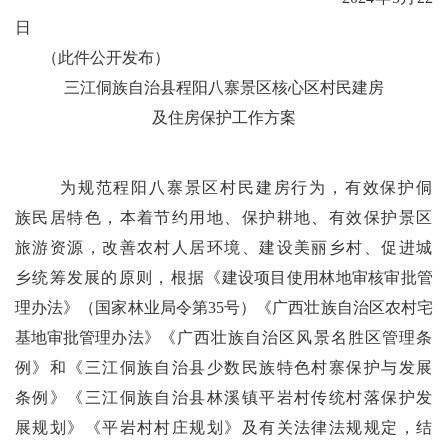
日
（
此件公开发布
）
三江
侗族自治
县
程阳八寨景区核心区村民建房
及住房保护工作方案
为规范程阳八寨景区村民建房行为，有效保护侗
族民居特色，本着节约用地
、
保护耕地
、
有效保护景区
旅游资源，改善农村人居环境
、
建设美丽乡村
、
促进城
乡统筹发展的原则，根据
《建设项目使用林地审核审批管
理办法》（国家林业局令第
35
号）《广西壮族自治区农村宅
基地审批管理办法》
《广西壮族自治区风景名胜区管理条
例》和《三江侗族自治县少数民族特色村寨保护与发展
条例》《三江侗族自治县林溪镇平岩村传统村落保护发
展规划》
《
平岩村村庄规划
》
及有关法律法规规定，结