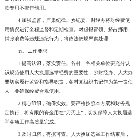
款专用不挪作他用。
4.
加强监督，严肃纪律。
乡纪委、财
经办
将对经费使
用情况进行全程监督和定期检查。对虚报冒领、挤占挪用、
铺张浪费等违规违纪行为，将依法依规严肃处理
五、工作要求
1.
提高认识，落实责任。
各村、各相关单位要充分认
识规范使用
人大换届选举
经费的重要性，乡
财经办
、
人大
办
要切实履行监管和指导职责，各村党组织书记作为第一责任
人，要确保经费合规使用。
2.
精心组织，确保实效。
要严格按照本方案和财务规
定执行，将有限的资金用在
“
刀刃上
”
，切实保障
人大换届
选
举各项工作高质量完成。
3.
及时归档，有据可查。
人大换届
选举工作结束后，