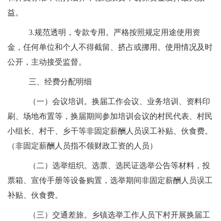
益。
3.
规范透明，专款专用。
严格按照规定用途使用资
金，任何单位和个人不得截留、挤占或挪用。使用情况及时
公开，主动接受监督。
三、
经费分配明细
（一）
会议培训
。
换届工作会议、业务培训、资料印
刷、场地
布置
等
，换届期间参加培训会议的村民代表、村民
小组长、村干、乡干等非固定薪酬人员
误工补贴
、伙食费。
（非固定薪酬人员指不领财政工资的人员）
（二）选举组织。
选票、选民证
选举公告
等
材料
，投
票箱
、
宣传手册
等设备
购置
，
选举
期间非固定薪酬人员
误工
补贴
、伙食费
。
（三）交通差旅。
乡镇选举工作人员
下村
开展换届工