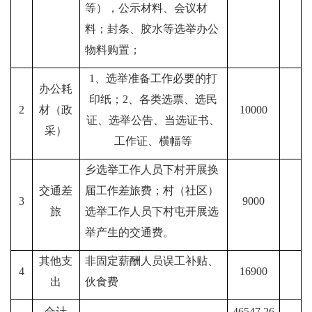
等），公示材料、会议材
料；封条、胶水等选举办公
物料购置；
1、
选举准备工作必要的打
办公耗
印纸
；
2、
各类选票、选民
2
材（政
10000
证、选举公告、当选证书、
采）
工作证
、横幅
等
乡选举工作人员
下村
开展换
交通差
届工作差旅费；村（社区）
3
9000
旅
选举工作人员下村屯开展选
举产生的交通费。
其他支
非固定薪酬人员
误工补贴
、
4
16900
出
伙食费
合计
46547.26