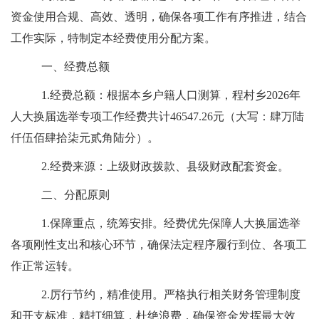
资金使用合规、高效、透明，确保各项工作有序推进，结合
工作实际，特制定本经费使用分配方案。
一
、经费总额
1.经费总额：
根据本乡户籍人口测算，
程村乡
2026
年
人大换届选举专项工作
经费共计
46547.26
元（大写：
肆
万
陆
仟
伍
佰
肆拾柒
元
贰
角
陆
分
）。
2
.经费来源：
上级财政拨款、
县级财政
配套资金。
二、分配原则
1.
保障重点，统筹安排。
经费优先保障
人大换届
选举
各项刚性支出和核心环节，确保法定程序履行到位、各项工
作正常运转。
2.
厉行节约，精准使用。
严格执行相关财务管理制度
和开支标准，精打细算，杜绝浪费，确保资金发挥最大效