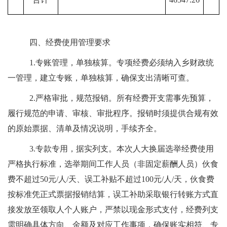
四
、经费使用管理要求
1.
专账管理，单独核算。
专项经费必须纳入乡财政统
一管理，建立专账，单独核算，确保支出清晰可查。
2.
严格审批，规范报销。
所有经费开支需事先预算，
履行规范的申请、审核、审批程序。报销时须提供合规有效
的原始票据、清单及情况说明，手续齐全。
3.专款专用
，
据实列支
。
本次
人大换届
选举经费使用
严格执行标准，
选举
期间
工作人员
（非固定薪酬人员）
伙食
费不超过
50
元
/
人
/
天、误工补贴不超过
100
元
/
人
/
天，伙食费
按标准凭正式票据报销结算，误工补助采取银行转账方式直
接发放至领取人个人账户，严禁以现金形式支付，经费列支
需明确具体方向、金额及对应工作事项，确保账实相符、专