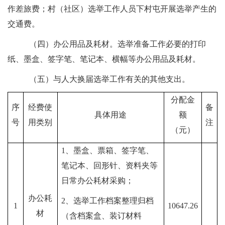
作差旅费；村（社区）选举工作人员下村屯开展选举产生的
交通费。
（四）办公用品及耗材。
选举准备工作必要的打印
纸、墨盒、
签字笔、笔记本、横幅
等办公用品及耗材。
（五）与
人大
换届选举工作有关的其他支出。
分配金
序
经费使
备
具体用途
额
号
用类别
注
（元）
1、墨盒、票箱、签字笔、
笔记本、回形针、资料夹等
日常办公耗材采购；
办公耗
2、选举工作档案整理归档
1
10647.26
材
（含档案盒、装订材料