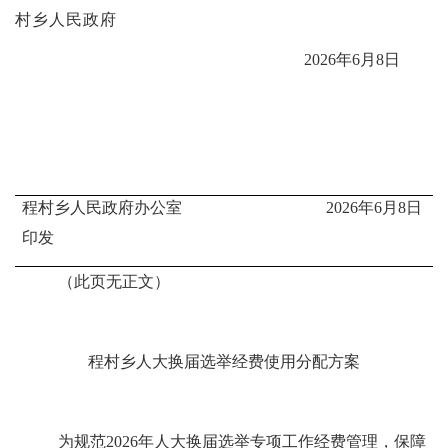
村乡
人民政府
20
26
年
6
月
8
日
程村乡人民政府
办公室
202
6
年
6
月
8
日
印
发
（此页无正文）
程村乡
人大换届选举经费使用分配方案
为规范
2026
年
人大换届选举专项工作
经费管理，保障