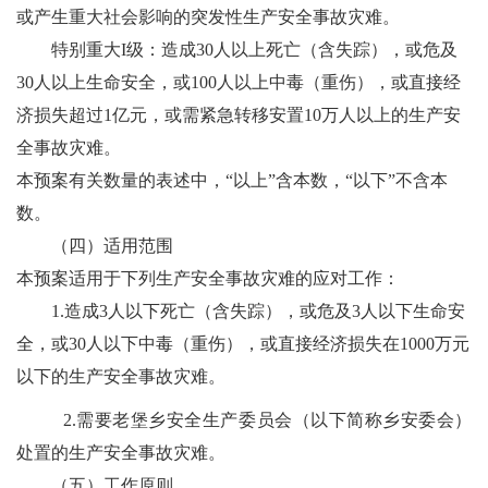
或产生重大社会影响的突发性生产安全事故灾难。
特别重大
I
级：造成
30
人以上死亡（含失踪），或危及
30
人
以上生命安全，或
100
人以上中毒（重伤），或直接经
济损失超过
1
亿元，或需紧急转移安置
10
万人以上的生产安
全事故灾难。
本预案有关数量的表述中，
“
以上
”
含本数，
“
以下
”
不含本
数。
（
四）
适用范围
本预案适用于下列生产安全事故灾难的应对工作：
1.
造成
3
人以下死亡（含失踪），或危及
3
人以下生命安
全，或
30
人以下中毒（重伤），或直接经济损失在
1000
万元
以下的生产安全事故灾难。
2.
需要老堡乡安全生产委员会（以下简称乡安委会）
处置的生产安全事故灾难。
（
五）
工作原则