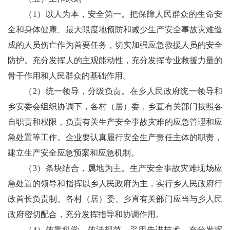
（
1
）以人为本，安全第一。把保障人民群众的生命安
全和身体健康、最大限度地预防和减少生产安全事故灾难造
成的人员伤亡作为首要任务，切实加强应急救援人员的安全
防护。充分发挥人的主
观
能动性，充分发挥专业救援力量的
骨干作用和人民群众的基础作用。
（
2
）统一领导，分级负责。在
乡人民政府
统一领导和
乡安委会组织协调下，各
村（居）委
，乡直有关部门按照各
自职责和权限，负责有关生产安全事故灾难的应急管理和应
急处置等工作。企业要认真履行安全生产责任主体的职责，
建立生产安全应急预案和应急机制。
（
3
）条块结合，属地为主。生产安全事故灾难现场应
急处置的领导和指挥以乡人民政府为主，实行乡人民政府行
政首长负责制。
各村（居）委、
乡直有关部门应当与乡人民
政府密切配合，充分发挥指导和协调作用。
（
4
）依靠科学，依法规范。采用先进技术，充分发挥