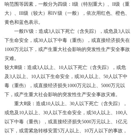
响范围等因素，一般分为四级：
I
级（特别重大）、
II
级（重
大）、
III
级（较大）和
IV
级（一般），依次用红色、橙色、
黄色和蓝色表示。
一般
IV
级：造成
3
人以下死亡（含失踪），或危及
3
人以
下生命安全，或
30
人以下中毒（重伤），或直接经济损失在
1000
万元以下，或产生重大社会影响的突发性生产安全事故
灾难。
较大
Ⅲ
级：造成
3
人以上、
10
人以下死亡（含失踪），或危
及
3
人以上、
10
人以下生命安全，或
30
人以上、
50
人以下中
毒（重伤），或直接经济损失
1000
万元以上、
5000
万元以
下，或产生重大社会影响的突发性生产安全事故灾难。
重大
Ⅱ
级：造成
10
人以上、
30
人
以下死亡（含失踪），
或危及
10
人以上、
30
人以下生命安全，或
50
人以上、
100
人
以下中毒（重伤），或直接经济损失
5000
万元以上、
1
亿元
以下，或需紧急转移安置
5
万人以上、
10
万人以下的事故，