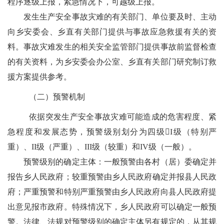
程序逐级上报，紧急情况下，可越级上报。
发生生产安全事故灾难的有关部门、单位要及时、主动
向乡安委会、乡直有关部门提供与事故应急救援有关的资
料。事故灾难发生的相关安全监管部门提供事故前监督检查
的有关资料，为乡安委会办公室、乡直有关部门研究制订救
援方案提供参考。
（
二）
预警机制
依据突发生产安全事故灾难可能造成的危害程度、紧
急程度和发展
态势
，预警级别划分为四级
I
级（特别严
重）、
II
级（严重）、
III
级（较重）和
IV
级（一般）。
预警级别的确定主体：一般预警由各
村（居）委
确定并
报告
乡人民政府
；较重预警由乡
人民
政府确定并报
县人民政
府
；严重预警和特别严重预警由
乡人民政府向县人民政府
提
出意见报市政府。特殊情况下，
乡人民政府
可以确定一般预
警。法律、法规对预警级别的确定主体另有规定的，从其规