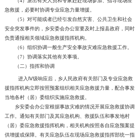
（
4
）派出有关人员和专家赶赴现场参加、指导现场应
急救援，必要时协调专业应急力量增援。
（
5
）对可能或者已经引发自然灾害、公共卫生和社会
安全突发事件的，乡安委会办公室要及时上报县政府，同时
负责通报相关领域应急救援指挥机构。
（
6
）组织协调一般生产安全事故灾难应急救援工作。
（
7
）
协调落实其他有关事项。
（
二）
指挥和协调
进入
Ⅳ
级响应后，
乡人民政府
有关部门及专业应急救
援指挥机构立即按照预案组织相关应急救援力量，配合事发
当地
各村（居）委
组织实施应急救援。
乡安委会办公室根据事故灾难的情况开展应急救援协调
工作。通知有关部门及其应急机构、救援队伍和事发地
村
（居）委
应急救援指挥机构，相关机构按照各自应急预案提
供增援或保障。有关应急队伍在现场应急救援指挥部统一指