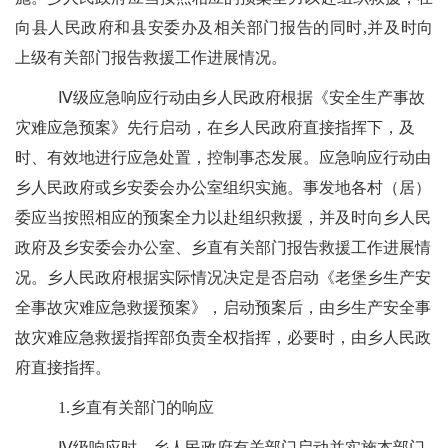
向
县
人民政府和
县
安委办及相关部门报告的同时
,
并及时向
上级有关部门报告救援工作进展情况。
Ⅳ
级应急响应行动由
乡
人民政府
根据
《安全生产事故
灾难应急预案》先行启动，在乡人民政府直接指挥下，及
时、有效地进行应急处置，控制事态发展。应急响应行动由
乡人民政府
或乡安委会办公室组织实施。事发地
各村（居）
委
应当按照相应的预案全力以赴组织救援，并及时向
乡人民
政府
及乡安委会办公室、乡直有关部门报告救援工作进展情
况。乡人民政府根据实际情况决定是否启动《
老堡
乡生产安
全事故灾难应急救援预案》，启动预案后，由乡生产安全事
故灾难应急救援指挥部负责全权指挥，必要时，由乡人民政
府直接指挥。
1.
乡直有关部门的响应
Ⅳ
级响应时，
乡人民政府
有关部门启动并实施本部门