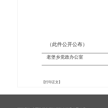
（此件公开公布）
老堡乡
党政
办公室
【打印正文】