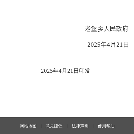
老堡乡人民政府
2025
年
4
月
21
日
20
2
5
年
4
月
21
日印
发
网站地图
|
意见建议
|
法律声明
|
使用帮助