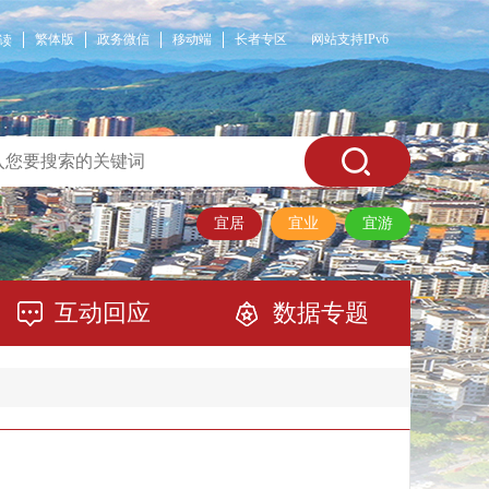
繁体版
政务微信
移动端
长者专区
网站支持IPv6
读
宜居
宜业
宜游
互动回应
数据专题