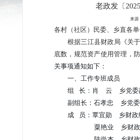
老政发〔20
来源：
各
村（社区）民委
、乡直各单
根据
三江县财政局《关
底数，规范资产使用管理，
关事项通知如下：
一、
工作专班成员
组
长：
肖
云
乡党委
副组长：
石孝忠
乡党委
成
员：
覃宜勋
乡财政
粟艳业
乡财
陆尚杰
乡财