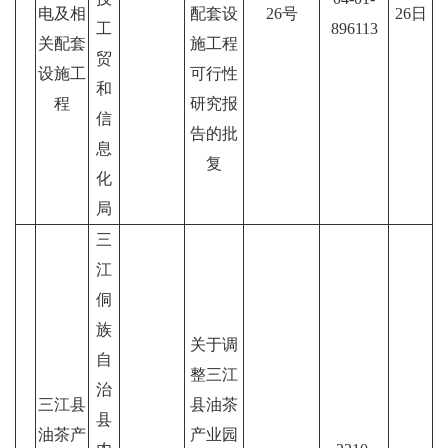
电及相
配套设
26号
26日
工
896113
关配套
施工程
贸
设施工
可行性
和
程
研究报
信
告的批
息
复
化
局
三
江
侗
族
关于调
自
整三江
治
三江县
县油茶
县
油茶产
产业园