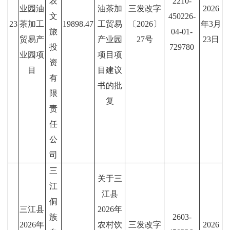
农
2210-
业园油
油茶加
三发改字
2026
文
450226-
23
茶加工
19898.47
工贸易
〔2026〕
年3月
旅
04-01-
贸易产
产业园
27号
23日
投
729780
业园项
项目项
资
目
目建议
有
书的批
限
复
责
任
公
司
三
关于三
江
江县
侗
三江县
2026年
族
2603-
2026年
农村饮
三发改字
2026