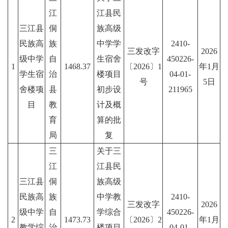
江
江县民
三江县
侗
族高级
民族高
族
中学学
2410-
三发改字
2026
级中学
自
生宿舍
450226-
1
1468.37
〔2026〕1
年1月
学生宿
治
楼项目
04-01-
号
5日
舍楼项
县
初步设
211965
目
教
计及概
育
算的批
局
复
三
关于三
江
江县民
三江县
侗
族高级
民族高
族
中学教
2410-
三发改字
2026
级中学
自
学综合
450226-
2
1473.73
〔2026〕2
年1月
教学综
治
楼项目
04-01-