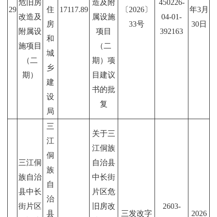
危旧房
造及附
450226-
29
住
17117.89
〔2026〕
年3月
改造及
属设施
04-01-
房
33号
30日
附属设
项目
392163
和
施项目
（二
城
（二
期）项
乡
期）
目建议
建
书的批
设
复
局
三
关于三
江
江侗族
侗
三江侗
自治县
族
族自治
中长街
自
县中长
片区危
治
街片区
旧房改
2603-
县
三发改字
2026