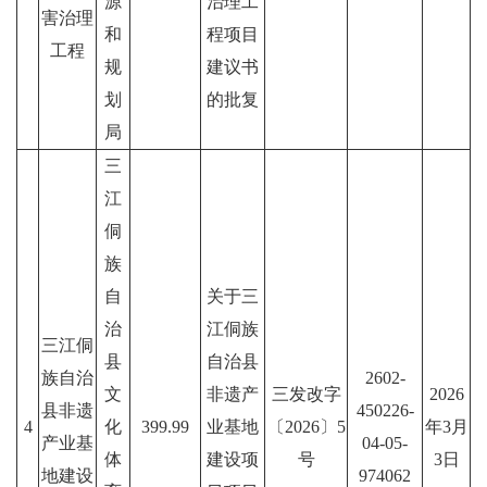
源
治理工
害治理
和
程项目
工程
规
建议书
划
的批复
局
三
江
侗
族
自
关于三
治
江侗族
三江侗
县
自治县
族自治
2602-
文
非遗产
三发改字
2026
县非遗
450226-
4
化
399.99
业基地
〔2026〕5
年3月
产业基
04-05-
体
建设项
号
3日
地建设
974062