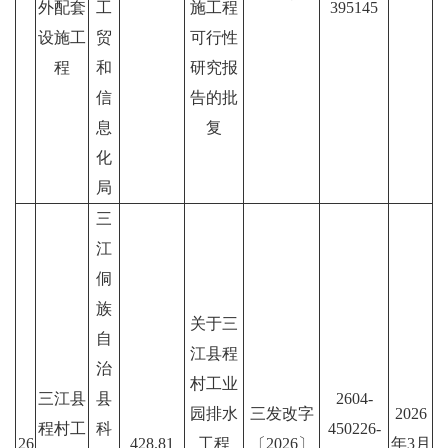
外配套
工
施工程
395145
设施工
贸
可行性
程
和
研究报
信
告的批
息
复
化
局
三
江
侗
族
关于三
自
江县程
治
村工业
三江县
县
2604-
园排水
三发改字
2026
程村工
科
450226-
26
428.81
工程
〔2026〕
年3月