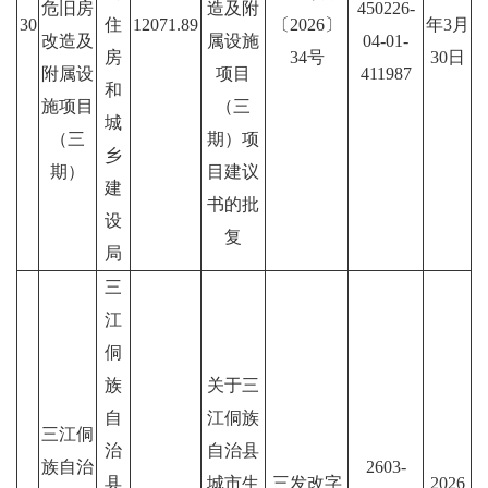
危旧房
造及附
450226-
30
住
12071.89
〔2026〕
年3月
改造及
属设施
04-01-
房
34号
30日
附属设
项目
411987
和
施项目
（三
城
（三
期）项
乡
期）
目建议
建
书的批
设
复
局
三
江
侗
族
关于三
自
江侗族
三江侗
治
自治县
族自治
2603-
县
城市生
三发改字
2026