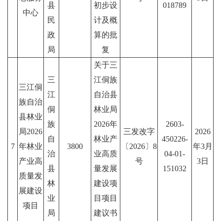
县
初步设
018789
中心
民
计及概
政
算的批
局
复
关于三
三
江侗族
三江侗
江
自治县
族自治
侗
林业局
县林业
族
2026年
2603-
局2026
三发改字
2026
自
林业产
450226-
7
年林业
3800
〔2026〕8
年3月
治
业高质
04-01-
产业高
号
3日
县
量发展
151032
质量发
林
建设项
展建设
业
目项目
项目
局
建议书