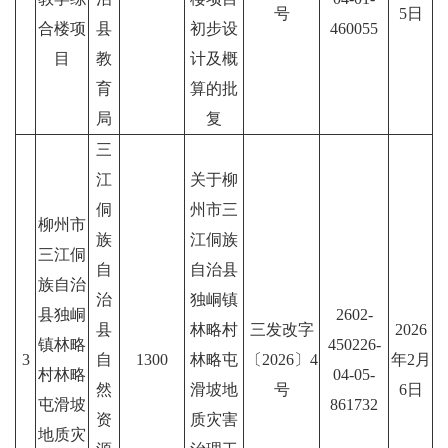
号
5日
合楼项
县
初步设
460055
目
教
计及概
育
算的批
局
复
三
江
关于柳
侗
州市三
柳州市
族
江侗族
三江侗
自
自治县
族自治
治
独峒镇
县独峒
2602-
县
林略村
三发改字
2026
镇林略
450226-
3
自
1300
林略屯
〔2026〕4
年2月
村林略
04-05-
然
滑坡地
号
6日
屯滑坡
861732
资
质灾害
地质灾