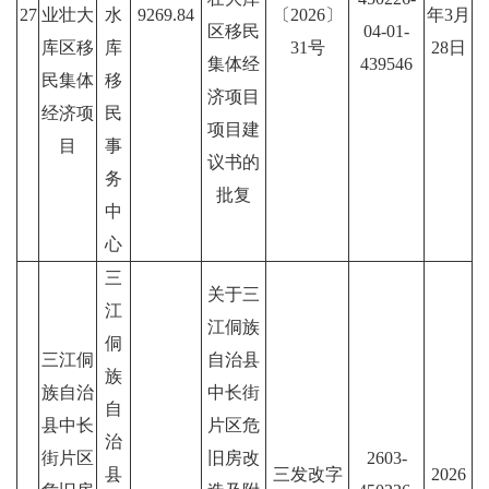
27
业壮大
水
9269.84
〔2026〕
年3月
区移民
04-01-
库区移
库
31号
28日
集体经
439546
民集体
移
济项目
经济项
民
项目建
目
事
议书的
务
批复
中
心
三
关于三
江
江侗族
侗
三江侗
自治县
族
族自治
中长街
自
县中长
片区危
治
街片区
旧房改
2603-
县
三发改字
2026