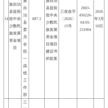
族
族自治
族自治
自
县提前
2603-
县提前
三发改字
2026
治
批中央
450226-
14
批中央
887.3
〔2026〕
年3月
县
少数民
04-05-
少数民
15号
16日
委
族发展
231904
族发展
员
资金项
资金项
会
目项目
目
统
建议书
一
的批复
战
线
工
作
部
三