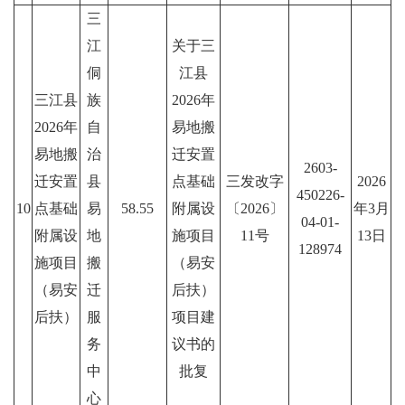
三
江
关于三
侗
江县
三江县
族
2026年
2026年
自
易地搬
易地搬
治
迁安置
2603-
迁安置
县
点基础
三发改字
2026
450226-
10
点基础
易
58.55
附属设
〔2026〕
年3月
04-01-
附属设
地
施项目
11号
13日
128974
施项目
搬
（易安
（易安
迁
后扶）
后扶）
服
项目建
务
议书的
中
批复
心