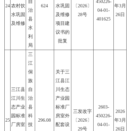
自
450226-
24
农村饮
624
水巩固
〔2026〕
年3月
治
04-01-
水巩固
及维修
28号
26日
县
401625
及维修
项目建
水
议书的
利
批复
局
三
江
侗
关于三
族
江县江
三江县
自
川生态
江川生
治
产业园
态产业
县
标准厂
2603-
三发改字
2026
园标准
科
房室外
450226-
25
296.08
〔2026〕
年3月
厂房室
技
配套设
04-01-
29号
26日