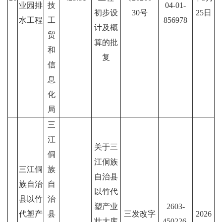
业园排
技
04-01-
初步设
30号
25日
水工程
工
856978
计及概
贸
算的批
和
复
信
息
化
局
三
江
关于三
侗
江侗族
三江侗
族
自治县
族自治
自
以竹代
县以竹
治
塑产业
2603-
代塑产
县
三发改字
2026
壮大库
450226-