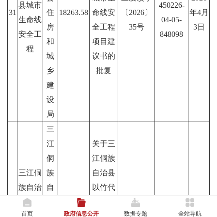
县城市
450226-
31
住
18263.58
命线安
〔2026〕
年4月
生命线
04-05-
房
全工程
35号
3日
安全工
848098
和
项目建
程
城
议书的
乡
批复
建
设
局
三
江
关于三
侗
江侗族
三江侗
族
自治县
族自治
自
以竹代
县以竹
治
塑产业
2603-
首页
政府信息公开
数据专题
全站导航
代塑产
县
壮大库
三发改字
2026