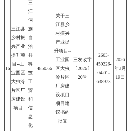
三
江
关于三
侗
江县乡
三江县
族
村振兴
乡村振
自
产业提
兴产业
治
升项目--
提升项
县
2603-
工业园
三发改字
2026
目--工
科
450226-
16
4850.66
区大虫
〔2026〕
年3月
业园区
技
04-01-
泠片区
20号
19日
大虫泠
工
638973
厂房建
片区厂
贸
设项目
房建设
和
项目建
项目
信
议书的
息
批复
化