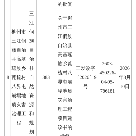
的批复
三
关于柳
江
州市三
柳州市
侗
江侗族
三江侗
族
自治县
族自治
自
高基瑶
县高基
治
族乡蓖
2603-
瑶族乡
县
三发改字
2026
梳村八
450226-
8
蓖梳村
自
383
〔2026〕9
年3月
界屯崩
04-05-
八界屯
然
号
10日
塌地质
786181
崩塌地
资
灾害治
质灾害
源
理工程
治理工
和
项目建
程
规
议书的
划