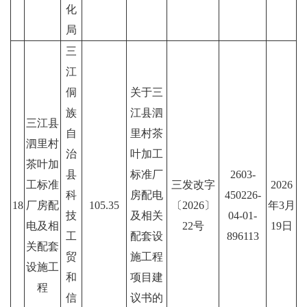
化
局
三
江
侗
关于三
族
江县泗
三江县
自
里村茶
泗里村
治
叶加工
茶叶加
县
标准厂
2603-
工标准
三发改字
2026
科
房配电
450226-
18
厂房配
105.35
〔2026〕
年3月
技
及相关
04-01-
电及相
22号
19日
工
配套设
896113
关配套
贸
施工程
设施工
和
项目建
程
信
议书的