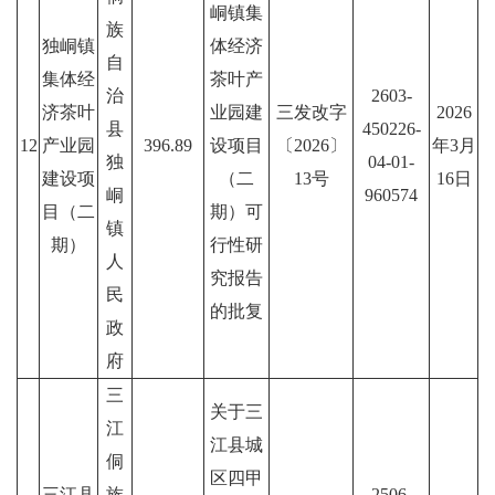
峒镇集
族
独峒镇
体经济
自
集体经
茶叶产
治
2603-
济茶叶
业园建
三发改字
2026
县
450226-
12
产业园
396.89
设项目
〔2026〕
年3月
独
04-01-
建设项
（二
13号
16日
峒
960574
目（二
期）可
镇
期）
行性研
人
究报告
民
的批复
政
府
三
关于三
江
江县城
侗
区四甲
三江县
族
2506-