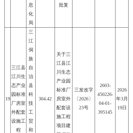
息
批复
化
局
三
江
侗
关于三
族
江县江
三江县
自
川生态
江川生
治
产业园
态产业
县
2603-
标准厂
三发改字
2026
园标准
科
450226-
19
304.42
房室外
〔2026〕
年3月
厂房室
技
04-01-
配套设
23号
19日
外配套
工
395145
施工程
设施工
贸
项目建
程
和