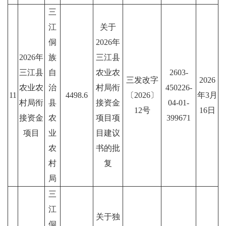
三
江
关于
侗
2026年
2026年
族
三江县
三江县
自
农业农
2603-
三发改字
2026
农业农
治
村局衔
450226-
11
4498.6
〔2026〕
年3月
村局衔
县
接资金
04-01-
12号
16日
接资金
农
项目项
399671
项目
业
目建议
农
书的批
村
复
局
三
江
关于独
侗