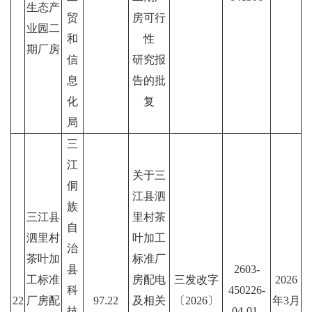
生态产
贸
房可行
业园二
和
性
期厂房
信
研究报
息
告的批
化
复
局
三
江
关于三
侗
江县泗
族
三江县
里村茶
自
泗里村
叶加工
治
茶叶加
标准厂
县
2603-
工标准
房配电
三发改字
2026
科
450226-
22
厂房配
97.22
及相关
〔2026〕
年3月
技
04-01-