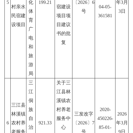
5
化
199.21
〔2026〕6
年3月
村亲水
宿建设
04-05-
体
号
3日
民宿建
项目项
361581
育
设项目
目建议
广
书的批
电
复
和
旅
游
局
三
关于三
江
江县林
侗
溪镇农
三江县
族
村养老
2020-
林溪镇
三发改字
2026
自
服务中
450226-
6
农村养
921.33
〔2026〕7
年3月
治
心
85-01-
老服务
号
9日