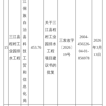
江
侗
族
自
关于三
治
江县程
三江县
县
村工业
2604-
三发改字
2026
程村工
科
园排水
450226-
15
453.76
〔2026〕
年3月
业园排
技
工程
04-01-
19号
13日
水工程
工
项目建
856978
贸
议书的
和
批复
信
息
化
局