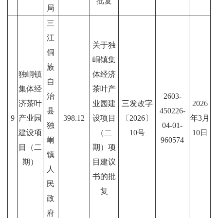
批复
局
三
江
关于独
侗
峒镇集
族
独峒镇
体经济
自
集体经
茶叶产
治
2603-
济茶叶
业园建
三发改字
2026
县
450226-
9
产业园
398.12
设项目
〔2026〕
年3月
独
04-01-
建设项
（二
10号
10日
峒
960574
目（二
期）项
镇
期）
目建议
人
书的批
民
复
政
府