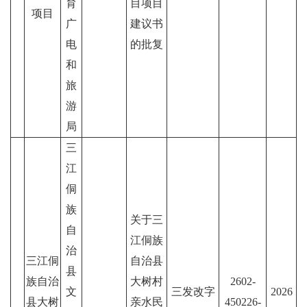
育
目项目
项目
广
建议书
电
的批复
和
旅
游
局
三
江
侗
族
关于三
自
江侗族
治
三江侗
自治县
县
族自治
大树村
2602-
文
三发改字
2026
县大树
亲水民
450226-