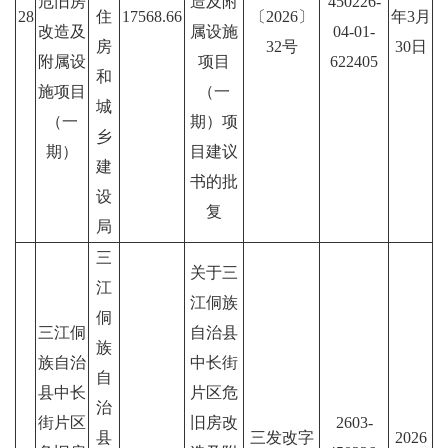
危旧房
造及附
450226-
28
住
17568.66
〔2026〕
年3月
改造及
属设施
04-01-
房
32号
30日
附属设
项目
622405
和
施项目
（一
城
（一
期）项
乡
期）
目建议
建
书的批
设
复
局
三
关于三
江
江侗族
侗
三江侗
自治县
族
族自治
中长街
自
县中长
片区危
治
街片区
旧房改
2603-
县
三发改字
2026