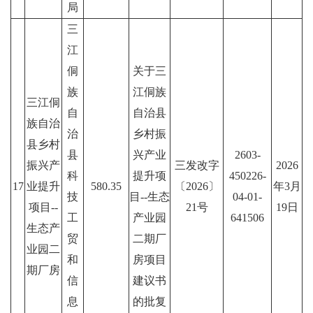
局
三
江
侗
关于三
族
江侗族
三江侗
自
自治县
族自治
治
乡村振
县乡村
县
兴产业
2603-
振兴产
三发改字
2026
科
提升项
450226-
17
业提升
580.35
〔2026〕
年3月
技
目--生态
04-01-
项目--
21号
19日
工
产业园
641506
生态产
贸
二期厂
业园二
和
房项目
期厂房
信
建议书
息
的批复