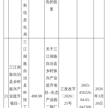
告的批
和
复
信
息
化
局
三
江
关于三
侗
江侗族
族
自治县
三江侗
自
乡村振
族自治
治
兴产业
县乡村
县
提升项
2603-
振兴产
三发改字
2026
科
目--生态
450226-
21
业提升
498.98
〔2026〕
年3月
技
产业园
04-01-
项目--
25号
26日
工
二期厂
641506