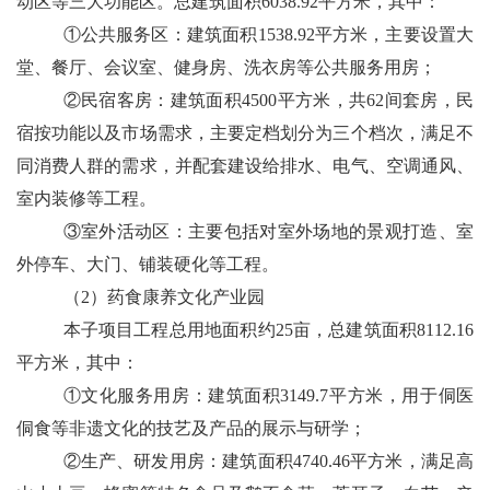
动区等三大功能区。总建筑面积
6038.92
平方米，其中：
①公共服务区：建筑面积
1538.92
平方米，主要设置大
堂、餐厅、会议室、健身房、洗衣房等公共服务用房；
②民宿客房：建筑面积
4500
平方米，共
62
间套房，民
宿按功能以及市场需求，主要定档划分为三个档次，满足不
同消费人群的需求，并配套建设给排水、电气、空调通风、
室内装修等工程。
③室外活动区：主要包括对室外场地的景观打造、室
外停车、大门、铺装硬化等工程。
（
2
）药食康养文化产业园
本子项目工程总用地面积约
25
亩，总建筑面积
8112.16
平方米，其中：
①文化服务用房：建筑面积
3149.7
平方米，用于侗医
侗食等非遗文化的技艺及产品的展示与研学；
②生产、研发用房：建筑面积
4740.46
平方米，满足高