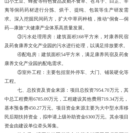
山小土豆、蜂蜜等特色食品及鹅不食草、苍耳子、白芷、辛
夷等侗药药材进行分拣、烘干、提纯、包装等生产研发需
求。深入挖掘民间药方，扩大中草药种植，推动“侗食—侗
药—康旅”大健康产业体系高质量发展。
③污水处理用房：建筑面积
168
平方米，对康养民宿
及药食康养文化产业园的污水进行处理，以满足排放要求。
④配电房：建筑面积
54
平方米，满足康养民宿及药食
康养文化产业园的配电需求。
⑤室外工程：主要包括室外停车、大门、铺装硬化等
工程。
七、总投资及资金来源：项目总投资
7954.70
万元，其
中总工程费用
6785.09
万元，工程建设其他费用
719.34
万元，
基本预备费
450.27
万元。项目资金来源主要为大中型水库移
民后期扶持资金，拟申请上级补助资金
6300‬
万元。其余项目
资金由建设单位牵头筹集。