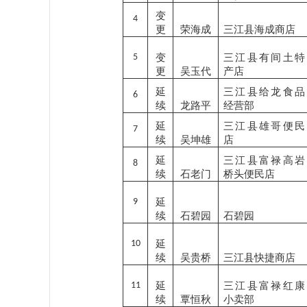
变
4
更
荣海成
三江县海成商店
5
变
三江县有间土特
更
吴玉代
产店
延
三江县给龙食品
6
续
龙路平
经营部
延
三江县雄哥便民
7
续
吴坤雄
店
延
三江县富禄高岩
8
续
石老门
桥头便民店
9
延
续
石碧园
石碧园
10
延
续
吴贵桥
三江县快捷商店
11
延
三江县富禄红康
续
覃恒秋
小卖部