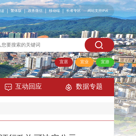
繁体版
政务微信
移动端
长者专区
网站支持IPv6
阅读
宜居
宜业
宜游
互动回应
数据专题