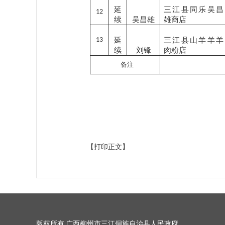
延
三江县同乐吴昌
12
续
吴昌雄
雄商店
13
延
三江县山羊羊羊
续
刘锋
肉粉店
备注
【打印正文】
版权所有 广西柳州市三江侗族自治县人民政府