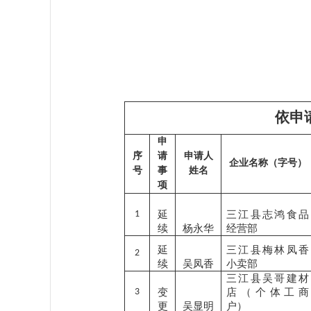
依申
申
序
请
申请人
企业名称（字号）
号
事
姓名
项
1
延
三江县志鸿食品
续
杨永华
经营部
延
三江县梅林凤香
2
续
吴凤香
小卖部
三江县吴哥建材
3
变
店（个体工商
更
吴显明
户）