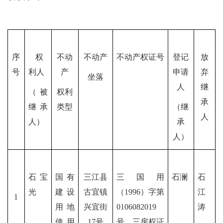
序
权
不动
不动产
不动产权证号
登记
放
号
利人
产
申请
弃
坐落
人
继
（被
权利
承
继承
类型
（继
人
人）
承
人）
石宝
国有
三江县
三国用
石澜
石
光
建设
古宜镇
（1996）字第
江
1
用地
兴宜街
0106082019
涛
使用
17号
号，三房权证