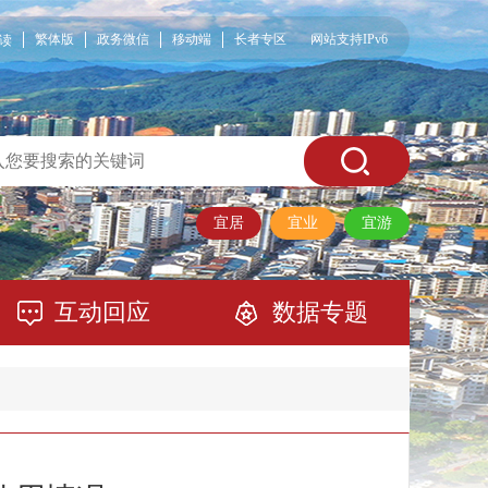
繁体版
政务微信
移动端
长者专区
网站支持IPv6
读
宜居
宜业
宜游
互动回应
数据专题