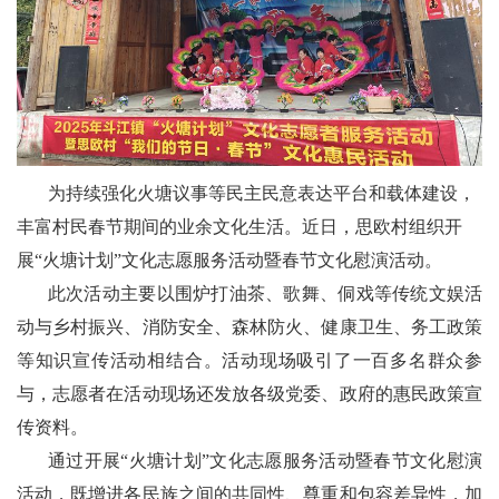
为
持续强化火塘议事等民主民意表达平台和载体建设，
丰富村民春节期间的业余文化生活。近日，思欧村组织开
展
“火塘计划”文化志愿服务活动暨春节文化慰演活动。
此次活动
主要
以
围炉打油茶
、
歌舞、侗戏
等传统文娱活
动与
乡村振兴
、
消防安全
、
森林防火
、
健康卫生、务工政策
等知识
宣传
活动相结合。活动
现场
吸引了
一百多名群众参
与
，
志愿者在活动现场还
发放
各级党委、政府的惠民政策
宣
传资料。
通过
开展
“火塘计划”文化志愿服务活动暨春节文化慰演
活动
，
既
增进
各
民族之间的共同性、尊重和包容差异性
，加