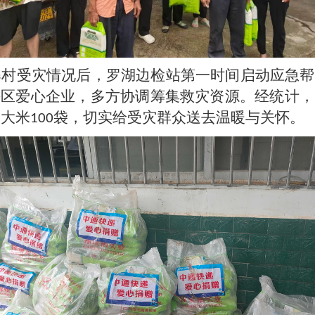
寨村受灾情况后，罗湖边检站第一时间启动应急帮
辖区爱心企业，多方协调
筹集
救灾资源。经
统计
，
装大米
袋
，
切实
给
受灾群众
送去温暖与关怀
。
100