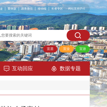
繁体版
政务微信
移动端
长者专区
网站支持IPv6
读
宜居
宜业
宜游
互动回应
数据专题