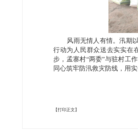
风雨无情人有情
。
汛期
行动为
人民
群众送去实实在
步，
孟寨村
“两委”与驻村工
同心筑牢防汛救灾防线，用实
【打印正文】