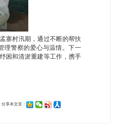
孟寨村汛期，通过不断的
帮扶
管理警察的
爱心
与温情。下一
纾困
和清淤重建等工作
，携手
分享本文至：