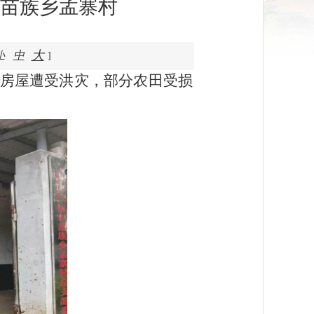
苗族乡孟寨村
大
中
小
]
房屋遭受洪灾，部分农田受损