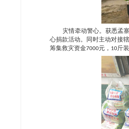
灾情牵动警心
。
获悉孟
心捐款活动。同时主动对接
筹集救灾资金
元，
斤
7000
10