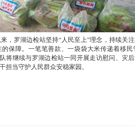
以来，
罗湖边检站坚持
“人民至上”理念，持续关注
在的保障
。
一笔笔善款、一袋袋大米传递
着
移民
作队将继续与
罗湖边检站
一同开展
走访慰问
、
灾后
干担当守护
人民
群众安稳家园
。