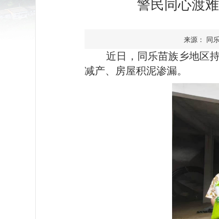
警民同心渡难
来源： 同乐苗
近日，
同乐苗族乡地区
减产、房屋积泥渗漏。