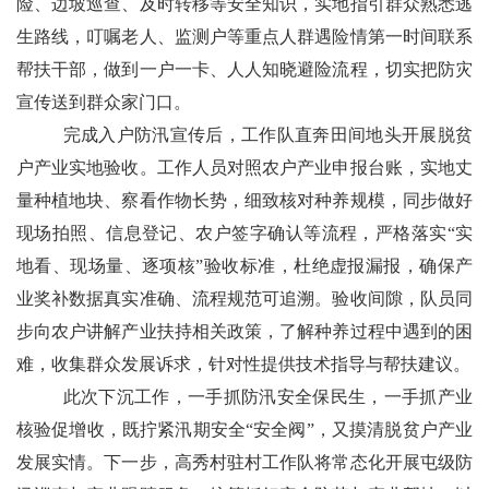
险、边坡巡查、及时转移等安全知识，实地指引群众熟悉逃
生路线，叮嘱老人、监测户等重点人群遇险情第一时间联系
帮扶干部，做到一户一卡、人人知晓避险流程，切实把防灾
宣传送到群众家门口。
完成入户防汛宣传后，工作队直奔田间地头开展脱贫
户产业实地验收。工作人员对照农户产业申报台账，实地丈
量种植地块、察看作物长势，细致核对种养规模，同步做好
现场拍照、信息登记、农户签字确认等流程，严格落实“实
地看、现场量、逐项核”验收标准，杜绝虚报漏报，确保产
业奖补数据真实准确、流程规范可追溯。验收间隙，队员同
步向农户讲解产业扶持相关政策，了解种养过程中遇到的困
难，收集群众发展诉求，针对性提供技术指导与帮扶建议。
此次下沉工作，一手抓防汛安全保民生，一手抓产业
核验促增收，既拧紧汛期安全“安全阀”，又摸清脱贫户产业
发展实情。下一步，高秀村驻村工作队将常态化开展屯级防