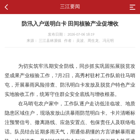
三江要闻
防汛入户送明白卡 田间核验产业促增收
发布日期： 2026-07-06 18:19
来源： 三江县林溪镇 作者： 吴波、周生龙、冯元明
为切实筑牢汛期安全防线，同步抓实巩固拓展脱贫攻
坚成果产业核验工作，7月2日，高秀村驻村工作队前往马哨
屯，开展暴雨风险排查、防汛明白卡发放及脱贫户特色产业
实地验收工作，统筹守住群众安全底线与增收根基。
在马哨屯农户家中，工作队逐户走访低洼临坡、地质
隐患区域住户，现场发放山洪暴雨防范明白卡。卡片清晰标
注预警信号、撤离路线、应急安置点、包保责任人及联络电
话。队员结合近期多雨天气，用通俗易懂的方言讲解暴雨避