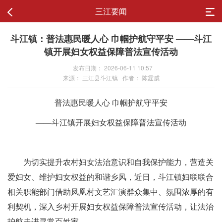
三江要闻
斗江镇：普法惠民暖人心 巾帼护航守平安 ——斗江
镇开展妇女权益保障普法宣传活动
发布日期： 2026-06-11 10:57
来源： 三江县斗江镇 作者： 陈霆威
普法惠民暖人心
巾帼护航守平安
——斗江镇开展妇女权益保障普法宣传活动
为切实提升农村妇女法治意识和自我保护能力，营造关
爱妇女、维护妇女权益的和谐乡风，
近日，
斗江镇妇联
联合
相关
职能
部门
借助凤凰村文艺汇演群众集中、氛围浓厚的有
利契机，深入乡村开展妇女权益保障普法宣
传活动，让法治
护航走进寻常百姓家。