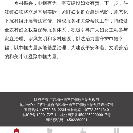
乡村振兴，巾帼有为，平安建设妇女有责。下一步，斗
江镇妇联将立足基层实际，紧盯妇女群众急难愁盼，常态化
下沉村组开展普法宣传、维权服务和关爱帮扶工作，持续健
全农村妇女权益保障服务体系，积极引导广大妇女主动参与
家庭治理、乡风文明和乡村建设，以法治力量守护巾帼幸
福，以巾帼力量赋能基层治理，为建设平安和谐、文明善治
的和美斗江凝聚巾帼力量。
版权所有 广西柳州市三江侗族自治县政府
地址/AD：广西壮族自治区柳州市三江侗族自治县江峰街7号
政府热线：0772-8612234 维护电话：0772-8621340
桂ICP备 10201727-1
桂公网安备45022602000017号
网站标识码：4502260001