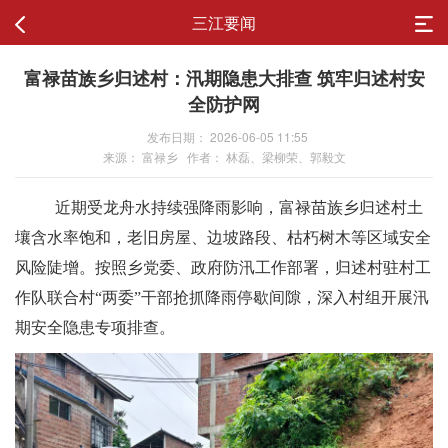
三江要闻
富禄苗族乡归述村：汛期隐患大排查 筑牢归述村安
全防护网
发布日期： 2026-06-05 11:55
来源： 富禄乡 作者： 林磊、梁柳荣、郭毅文
近期受龙舟水持续强降雨影响，富禄苗族乡归述村土
壤含水率饱和，老旧房屋、边坡路段、枯朽树木等区域安全
风险陡增。按照乡党委、政府防汛工作部署，归述村驻村工
作队联合村
“两委”干部抢抓降雨停歇间隙，深入村组开展汛
期安全隐患专项排查
。