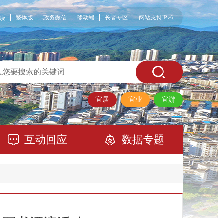
繁体版
政务微信
移动端
长者专区
网站支持IPv6
读
宜居
宜业
宜游
互动回应
数据专题