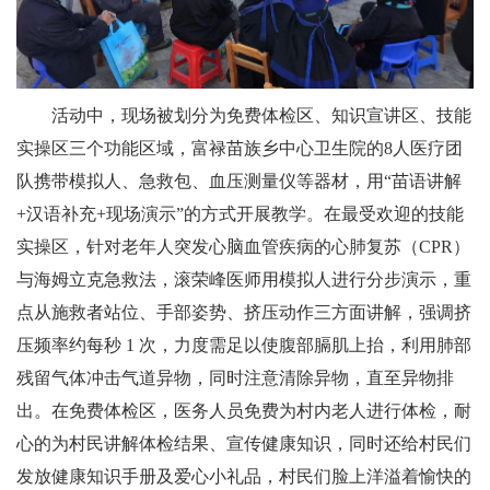
活动中，现场被划分为免费体检区、知识宣讲区、技能
实操区三个功能区域，富禄苗族乡中心卫生院的
8人医疗团
队携带模拟人、急救包、血压测量仪等器材，用“苗语讲解
+汉语补充+现场演示”的方式开展教学。在最受欢迎的技能
实操区，针对老年人突发心脑血管疾病的心肺复苏（CPR）
与海姆立克急救法，滚荣峰医师用模拟人进行分步演示，重
点从
施救者站位
、
手部姿势
、
挤压动作
三方面讲解
，
强调
挤
压频率约每秒
1 次，力度需足以使腹部膈肌上抬，利用肺部
残留气体冲击气道异物，
同时注意清除异物，
直至异物排
出
。
在免费体检区，医务人员免费为村内老人进行体检，耐
心的为村民讲解体检结果、宣传健康知识，同时还给村民们
发放健康知识手册及爱心小礼品，村民们脸上洋溢着愉快的