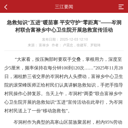
三江要闻
急救知识“五进”暖苗寨 平安守护“零距离”——岑洞
村联合富禄乡中心卫生院开展急救宣传活动
发布日期： 2025-12-03 12:10
来源： 富禄乡 作者： 卢震忠，徐建军、罗聪琦
“大家看，按压胸部时要双手交叠，掌根用力，深度至
少5厘米，频率保持在每分钟100到120次……”2025年11月28
日，湘桂黔三省交界的岑洞村内人头攒动，富禄乡中心卫生
院的滚荣峰医师正给村民们认真讲解急救知识，手把手指导
村民操作心肺复苏。当天上午，岑洞村“两委”联合富禄乡中
心卫生院开展的急救知识“五进”宣传活动在此举行，为岑洞
村村民送上了一份“移动急救包”。
岑洞村作为典型的高寒山区苗族聚居村，村内
95%劳动