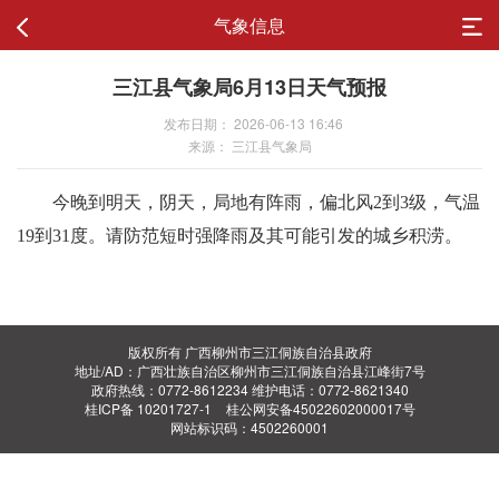
气象信息
三江县气象局6月13日天气预报
发布日期： 2026-06-13 16:46
来源： 三江县气象局
今晚到明天，阴天，局地有阵雨，偏北风2到3级，气温
19到31度。请防范短时强降雨及其可能引发的城乡积涝。
版权所有 广西柳州市三江侗族自治县政府
地址/AD：广西壮族自治区柳州市三江侗族自治县江峰街7号
政府热线：0772-8612234 维护电话：0772-8621340
桂ICP备 10201727-1
桂公网安备45022602000017号
网站标识码：4502260001