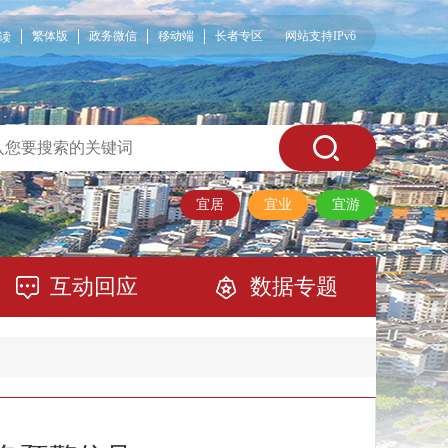
繁体版
政务微信
移动端
长者专区
网站支持IPv6
读
宜居
宜业
宜游
互动回应
数据专题