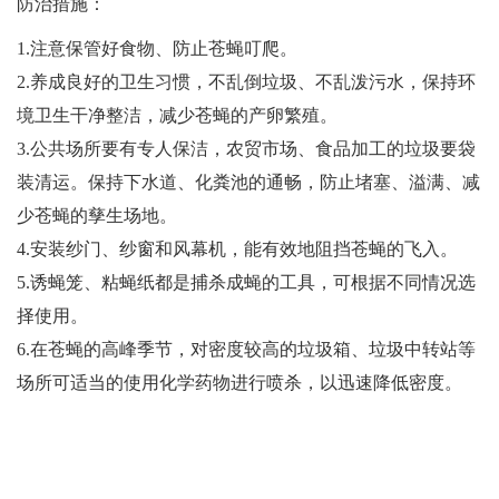
防治措施：
1.注意保管好食物、防止苍蝇叮爬。
2.养成良好的卫生习惯，不乱倒垃圾、不乱泼污水，保持环
境卫生干净整洁，减少苍蝇的产卵繁殖。
3.公共场所要有专人保洁，农贸市场、食品加工的垃圾要袋
装清运。保持下水道、化粪池的通畅，防止堵塞、溢满、减
少苍蝇的孳生场地。
4.安装纱门、纱窗和风幕机，能有效地阻挡苍蝇的飞入。
5.诱蝇笼、粘蝇纸都是捕杀成蝇的工具，可根据不同情况选
择使用。
6.在苍蝇的高峰季节，对密度较高的垃圾箱、垃圾中转站等
场所可适当的使用化学药物进行喷杀，以迅速降低密度。