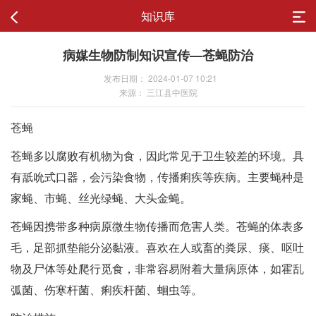
知识库
病媒生物防制知识宣传—苍蝇防治
发布日期： 2024-01-07 10:21
来源： 三江县中医院
苍蝇
苍蝇多以腐败有机物为食，因此常见于卫生较差的环境。具
有舐吮式口器，会污染食物，传播痢疾等疾病。主要蝇种是
家蝇、市蝇、丝光绿蝇、大头金蝇。
苍蝇因携带多种病原微生物传播而危害人类。苍蝇的体表多
毛，足部抓垫能分泌黏液。喜欢在人或畜的粪尿、痰、呕吐
物及尸体等处爬行觅食，非常容易附着大量病原体，如霍乱
弧菌、伤寒杆菌、痢疾杆菌、蛔虫等。