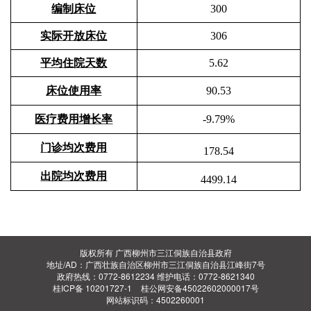
编制床位
300
实际
开放床位
306
平均住院天数
5.62
床位使用率
90.53
医疗费用增长率
-9.79%
门诊均次
费用
178.54
出院均次
费用
4499.14
版权所有 广西柳州市三江侗族自治县政府
地址/AD：广西壮族自治区柳州市三江侗族自治县江峰街7号
政府热线：0772-8612234 维护电话：0772-8621340
桂ICP备 10201727-1
桂公网安备45022602000017号
网站标识码：4502260001