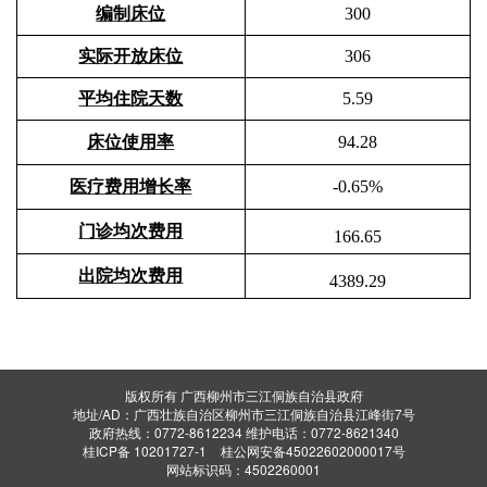
编制床位
300
实际
开放床位
306
平均住院天数
5.59
床位使用率
94.28
医疗费用增长率
-0.65%
门诊均次
费用
166.65
出院均次
费用
4389.29
版权所有 广西柳州市三江侗族自治县政府
地址/AD：广西壮族自治区柳州市三江侗族自治县江峰街7号
政府热线：0772-8612234 维护电话：0772-8621340
桂ICP备 10201727-1
桂公网安备45022602000017号
网站标识码：4502260001