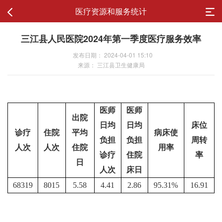
医疗资源和服务统计
三江县人民医院2024年第一季度医疗服务效率
发布日期： 2024-04-01 15:10
来源： 三江县卫生健康局
医师
医师
出院
日均
日均
床位
诊疗
住院
平均
病床使
负担
负担
周转
人次
人次
住院
用率
诊疗
住院
率
日
人次
床日
68319
8015
5.58
4.41
2.86
95.31%
16.91