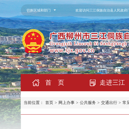
切换区域和部门
欢迎访问三江侗族自治县人民政府
首 页
走进三江
当前位置：
首页
>
网上办事
>
公共服务
>
交通出行
>
常