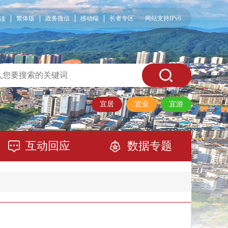
繁体版
政务微信
移动端
长者专区
网站支持IPv6
读
宜居
宜业
宜游
互动回应
数据专题