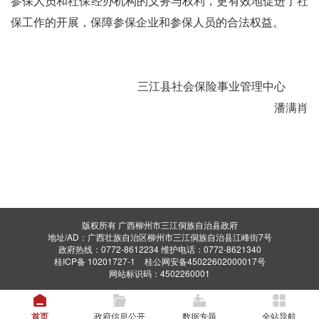
参保人员和社保经办机构的义务与权利，更有效地促进了社
保工作的开展，保障参保企业和参保人员的合法权益。
三江县社会保险事业管理中心
潘满肖
版权所有 广西柳州市三江侗族自治县政府
地址/AD：广西壮族自治区柳州市三江侗族自治县江峰街7号
政府热线：0772-8612234 维护电话：0772-8621340
桂ICP备 10201727-1
桂公网安备45022602000017号
网站标识码：4502260001
首页
政府信息公开
数据专题
全站导航