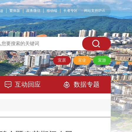
繁体版
政务微信
移动端
长者专区
网站支持IPv6
读
宜居
宜业
宜游
互动回应
数据专题