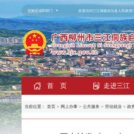
切换区域和部门
欢迎访问三江侗族自治县人民政府
首 页
走进三江
当前位置：
首页
>
网上办事
>
公共服务
>
劳动就业
>
政