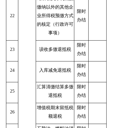
缴纳以外的其他企
限时
22
业所得税预缴方式
办结
的核定（行政许可
事项）
限时
23
误收多缴退抵税
办结
限时
24
入库减免退抵税
办结
汇算清缴结算多缴
限时
25
退抵税
办结
增值税期末留抵税
限时
26
额退税
办结