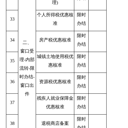
理
)
个人所得税优惠核
限时
33
准
办结
限时
34
房产税优惠核准
二、
办结
窗口受
城镇土地使用税优
限时
理
-
内部
35
惠核准
办结
流转
-
限
时办结
-
限时
36
资源税优惠核准
窗口出
办结
件
残疾人就业保障金
限时
37
优惠核准
办结
限时
38
退税商店备案
办结