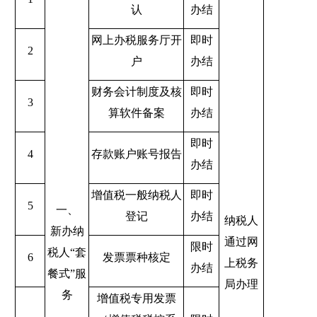
认
办结
网上办税服务厅开
即时
2
户
办结
财务会计制度及核
即时
3
算软件备案
办结
即时
4
存款账户账号报告
办结
增值税一般纳税人
即时
5
一、
登记
办结
纳税人
新办纳
通过网
限时
税人
“
套
6
发票票种核定
上税务
办结
餐式
”
服
局办理
务
增值税专用发票