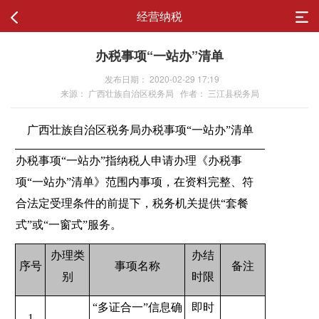
经营纳税
办税事项“一站办”清单
发布日期： 2020-02-29 17:19
来源： 广西壮族自治区税务局 作者： 三江县税务局
广西壮族自治区税务局办税事项
“
一站办
”
清单
办税事项
“
一站办
”
指纳税人申请办理《办税事
项
“
一站办
”
清单》范围内事项，在资料完整、符
合法定受理条件的前提下，税务机关提供
“
套餐
式
”
或
“
一窗式
”
服务。
办理类
办结
序号
事项名称
备注
别
时限
“
多证合一
”
信息确
即时
1