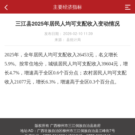
主要经济指标
三江县2025年居民人均可支配收入变动情况
发布日期： 2026-02-10 11:39
来源： 县统计局
2025年，全年居民人均可支配收入
26453
元，名义增长
5.9%
。按常住地分，城镇居民人均可支配收入
39604
元，增
长
4.7%
，
增速高于全区
0.6
个百分点
；农村居民人均可支配
收入
21077
元，增长
6.3%
，增速高于全区
0.3
个百分点。
版权所有 广西柳州市三江侗族自治县政府
地址/AD：广西壮族自治区柳州市三江侗族自治县江峰街7号