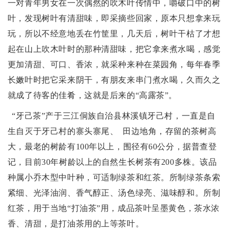
一对青年男女在一次偶然的吹木叶传情中，嚼破口中的树
叶，发现树叶有清甜味，即采摘些回家，原本只想拿来玩
玩，所以不经意地丢在竹筐里，几天后，树叶干枯了才想
起在山上吹木叶时的那种清甜味，把它拿来煮水喝，感觉
更加清甜、可口、香浓，就采种来种在菜园角，每年春季
长嫩叶时把它采来阴干，有朋友来串门煮水喝，久而久之
就成了待客的佳肴，这就是后来的“高露茶”。
“牙己茶”产于三江侗族自治县林溪镇牙己村，一直是自
生自灭于牙己村的寨头寨尾、 田边地角，存留的茶树高
大，最老的树龄有100年以上，围径有60公分，据普查登
记，目前30年树龄以上的自然生长树茶有200多株。该品
种属小乔木型中叶种，可适制绿茶和红茶。所制绿茶条索
紧细、光泽油润、香气醇正、汤色绿亮、滋味醇和。所制
红茶，用于当地“打油茶”用，成品茶叶呈墨黄色，茶水浓
香、清甜，是打油茶用的上等茶叶。