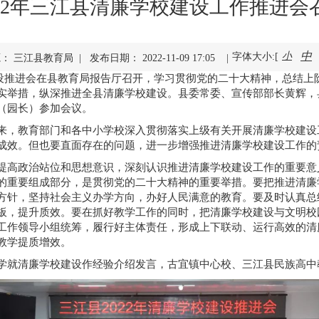
022年三江县清廉学校建设工作推进会
中
小
字体大小:[
： 三江县教育局 | 发布日期： 2022-11-09 17:05 |
建设推进会在县教育局报告厅召开，学习贯彻党的二十大精神，总结
实举措，纵深推进全县清廉学校建设。县委常委、宣传部部长黄辉，
（园长）参加会议。
来，教育部门和各中小学校深入贯彻落实上级有关开展清廉学校建设
成效。但也要直面存在的问题，进一步增强推进清廉学校建设工作的
提高政治站位和思想意识，深刻认识推进清廉学校建设工作的重要意
的重要组成部分，是贯彻党的二十大精神的重要举措。要把推进清廉
方针，坚持社会主义办学方向，办好人民满意的教育。要及时认真总
板，提升质效。要在抓好教学工作的同时，把清廉学校建设与文明校
工作领导小组统筹，履行好主体责任，形成上下联动、运行高效的清
教学提质增效。
学就清廉学校建设作经验介绍发言，古宜镇中心校、三江县民族高中