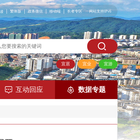
繁体版
政务微信
移动端
长者专区
网站支持IPv6
读
宜居
宜业
宜游
互动回应
数据专题