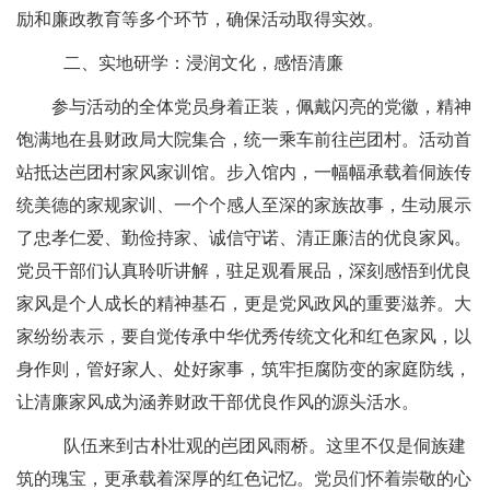
励和廉政教育等多个环节，确保活动取得实效。
二、
实地研学：浸润文化，感悟清廉
参与活动的全体党员身着正装，佩戴闪亮的党徽，精神
饱满地在县财政局大院集合，统一乘车前往岜团村。活动首
站抵达岜团村家风家训馆。步入馆内，一幅幅承载着侗族传
统美德的家规家训、一个个感人至深的家族故事，生动展示
了忠孝仁爱、勤俭持家、诚信守诺、清正廉洁的优良家风。
党员干部们认真聆听讲解，驻足观看展品，深刻感悟到优良
家风是个人成长的精神基石，更是党风政风的重要滋养。大
家纷纷表示，要自觉传承中华优秀传统文化和红色家风，以
身作则，管好家人、处好家事，筑牢拒腐防变的家庭防线，
让清廉家风成为涵养财政干部优良作风的源头活水。
队伍来到古朴壮观的岜团风雨桥。这里不仅是侗族建
筑的瑰宝，更承载着深厚的红色记忆。党员们怀着崇敬的心