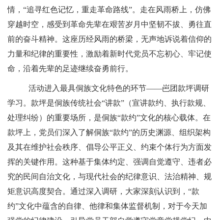
情，
“追寻红色记忆，重走革命路线”。走在风雨桥上，仿佛
穿越时空，感受到革命先辈在艰苦岁月中坚韧不拔、勇往直
前的奋斗精神。这座历经风雨的桥梁，无声地诉说着信仰的
力量和纪律的重要性，激励着新时代党员不忘初心、牢记使
命，沿着先辈的足迹继续奋勇前行。
活动进入最具侗族文化特色的环节
——岜团款坪调研
学习。款坪是侗族传统社会“讲款”（宣讲款约、执行款规、
处理纠纷）的重要场所，是侗族“款约”文化的核心载体。在
款坪上，党员们深入了解侗族“款约”的历史渊源、组织架构
及其在维护社会秩序、倡导公平正义、约束个体行为方面发
挥的关键作用。这种基于集体约定、强调自觉遵守、违者必
究的民间自治文化，与现代社会的纪律意识、法治精神、规
矩意识高度契合。通过深入调研，大家深刻认识到，“款
约”文化中蕴含的自律、他律和集体监督机制，对于今天加