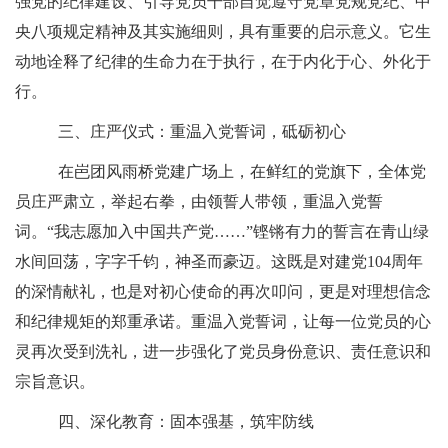
强党的纪律建设、引导党员干部自觉遵守党章党规党纪、中
央八项规定精神及其实施细则，具有重要的启示意义。它生
动地诠释了纪律的生命力在于执行，在于内化于心、外化于
行。
三、
庄严仪式：重温入党誓词，砥砺初心
在
岜团风雨桥党建广场
上，
在鲜红的党旗下，全体党
员庄严肃立，举起右拳，由领誓人带领，重温入党誓
词。
“我志愿加入中国共产党……”铿锵有力的誓言在青山绿
水间回荡，字字千钧，神圣而豪迈。这既是对建党104周年
的深情献礼，也是对初心使命的再次叩问，更是对理想信念
和纪律规矩的郑重承诺。重温入党誓词，让每一位党员的心
灵再次受到洗礼，进一步强化了党员身份意识、责任意识和
宗旨意识。
四、
深化教育：固本强基，筑牢防线