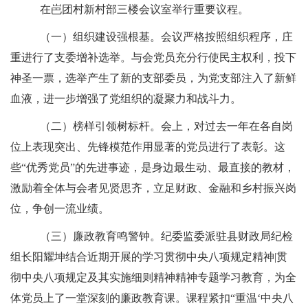
在岜团村新村部三楼会议室举行重要议程。
（
一
）
组织建设强根基
。
会议严格按照组织程序，庄
重进行了支委增补选举。与会党员充分行使民主权利，投下
神圣一票，选举产生了新的支部委员，为党支部注入了新鲜
血液，进一步增强了党组织的凝聚力和战斗力。
（
二
）
榜样引领树标杆
。
会上，对过去一年在各自岗
位上表现突出、先锋模范作用显著的党员进行了表彰。这
些
“优秀党员”的先进事迹，是身边最生动、最直接的教材，
激励着全体与会者见贤思齐，立足财政、金融和乡村振兴岗
位，争创一流业绩。
（
三
）
廉政教育鸣警钟
。
纪委监委派驻
县财政局纪检
组长
阳耀坤
结合近期开展的学习贯彻中央八项规定精神|贯
彻中央八项规定及其实施细则精神精神专题学习教育，为全
体党员上了一堂深刻的廉政教育课。课程紧扣
“重温‘中央八