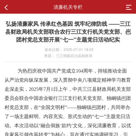
清廉机关专栏
弘扬清廉家风 传承红色基因 筑牢纪律防线 ——三江
县财政局机关支部联合农行三江支行机关党支部、岜
团村党总支部开展“七一”主题党日活动纪实
发布日期： 2025-07-01 18:25
来源： 三江侗族自治县财政局
为热烈庆祝中国共产党成立
104周年，持续推动全面
从严治党向纵深发展，深入贯彻中央八项规定精神学习教育
走深走实，2025年7月1日上午，中共三江县财政局机关支部
委员会联合中国农业银行三江支行机关党支部、独峒镇岜团
村党总支部，在“全国文明村”——独峒镇岜团村，共同举办
了一场主题鲜明、内容充实、形式生动的“七一”主题党日活
动。本次活动以“融合侗族‘款约’文化，深化清廉教育，以优
良家风引领作风转变”为核心，旨在通过实地调研学习，引