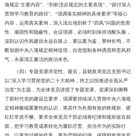
项规定’主要内容”、“剖析违反规定的主要表现”、“探讨深入
贯彻学习教育的路径”、“强调落实精神的具体要求”等核心
内容，运用真实案例，深入浅出地剖析了“四风”问题的危害
性、顽固性和隐蔽性。会议强调，必须时刻保持清醒头脑，
深刻认识作风建设永远在路上，要以案为鉴，警钟长鸣，不
断加固中央八项规定精神堤坝，自觉抵制各种诱惑和歪风邪
气，永葆清正廉洁的政治本色。
（四）
专题党课淬党性
。
最后，县财政局党总支部书记
以
“深入学习贯彻党的二十大精神，持之以恒推进全面从严
治党”为主题，为全体党员讲授了专题党课。党课深刻阐释
了新时代党的建设总要求，强调要持续深入贯彻中央八项规
定精神极端重要性的认识，将其作为长期有效的铁规矩、硬
杠杠常抓不懈。要求全体党员干部必须将纪律和规矩挺在前
面，把学习教育成果转化为履职尽责、担当作为的实际行
动，以更加过硬的作风、更加严明的纪律，保障财政资金安