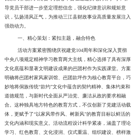
导党员干部进一步坚定理想信念，强化纪律意识和规矩意
识，弘扬清风正气，为推动三江县财政事业高质量发展注入
强劲动力。
一、
精心策划：紧扣主题，融合特色
活动方案紧密围绕庆祝建党
104周年和深化深入贯彻
中央八项规定精神学习教育两大主线，精心选择了具有深厚
文化底蕴和显著文明建设成果的岜团村作为实践课堂。方案
明确将岜团村家风家训馆、岜团款坪作为核心教育平台，巧
妙地将侗族传统“款约”文化中蕴含的契约精神、集体约束和
道德规范，与新时代全面从严治党、廉洁从政的要求相融
合。这种独具地方特色的教育方式，不仅创新了党建活动载
体，更赋予了“以家风带作风、树新风”的教育目标以鲜活的
文化内涵和现实意义。活动流程设计科学紧凑，涵盖了理论
学习、红色教育、文化浸润、仪式重温、组织建设、榜样激