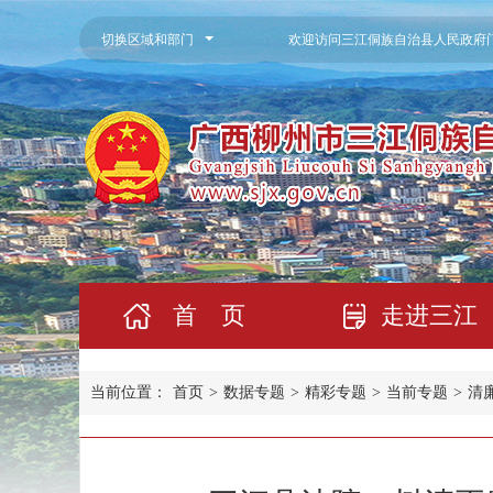
切换区域和部门
欢迎访问三江侗族自治县人民政府
首 页
走进三江
当前位置：
首页
>
数据专题
>
精彩专题
>
当前专题
>
清