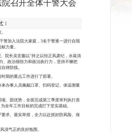
法院召开全体干警大会
大
]
议。
名干警加入法院大家庭，3名干警逐一进行自我
贡献力量。
记、院长吴宏邈以“持之以恒正风肃纪，永葆清
力、政治领悟力和政治执行力，坚持不懈把
洁自律防线。
段时期的重点工作进行了部署。
外来办事人员佩戴口罩、扫码登记、体温测量
。
弱项、固优势，全面完成第三季度审判执行质
，为全年工作目标的完成打下坚实基础。
严要求、最实举措，全力以赴抓好防风险、保
，风清气正的良好氛围。