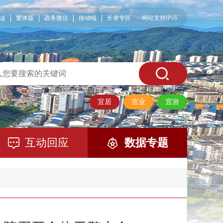
繁体版
政务微信
移动端
长者专区
网站支持IPv6
读
宜居
宜业
宜游
互动回应
数据专题