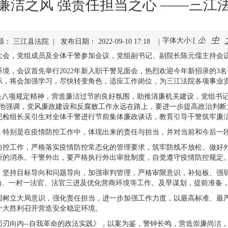
廉洁之风 强责任担当之心 ——三江
中
小
字体大小:[
： 三江县法院 | 发布日期： 2022-09-10 17:18 |
干警大会，党组成员及全体干警参加会议，党组副书记、副院长陈元儒主持会
境，会议首先举行2022年新入职干警见面会，热烈欢迎今年新招录的3
示，将会加强学习，尽快转变角色，适应工作岗位，为三江法院各项事业
央八项规定精神，营造廉洁过节的良好氛围，助推清廉机关建设，党组书
，他强调，党风廉政建设和反腐败工作永远在路上，要进一步提高政治判断
纪检组长吴引生对全体干警进行节前集体廉政谈话，教育引导干警筑牢廉
，特别是在疫情防控工作中，体现出来的责任与担当，并对当前和今后一
防控工作，严格落实疫情防控常态化的管理要求，筑牢防线不放松。做好
所的消杀。干警外出，要严格执行外出审批制度，自觉遵守疫情防控规定
，坚持目标导向和问题导向，加强审判管理，严格审限意识，补短板、强
活动、一村一法官、法官三进及优化营商环境等工作。及早谋划，提前准备
固树立大局意识，强化责任担当，进一步加强工作力度，以最高标准、最
十大胜利召开营造安全稳定环境。
刃向内--自我革命的政法实践》，以案为鉴，警钟长鸣，营造崇廉尚洁