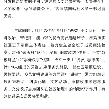
分发挥居监委的作用；通过居监委监督村务，监督整个社
区的政务，做到清廉公正。”古宜镇南站社区第一书记曹
亮说。
与此同时，社区选优配强社区“两委”干部队伍，把
讲政治、守纪律、能力强的优秀党员选进班子，压紧压实
社区班子清廉主体责任，着力建立健全班子成员廉洁档
案，建强“领头雁”队伍。发挥“侗族款约”作用，巧借“鼓
楼讲堂”和“寨佬议事”优势，成立一支由“党员+志愿者”共
计120人组成的党群志愿服务先锋队，就社区清廉建设、
民族团结、乡风文明建设等方面进行“讲款”，通过组织开
展困难救助、纠纷化解、文艺活动、廉情收集等志愿服
务，充分发挥志愿团队在社区治理中的“润滑剂”作用，有
效促进易安居民邻里和谐。