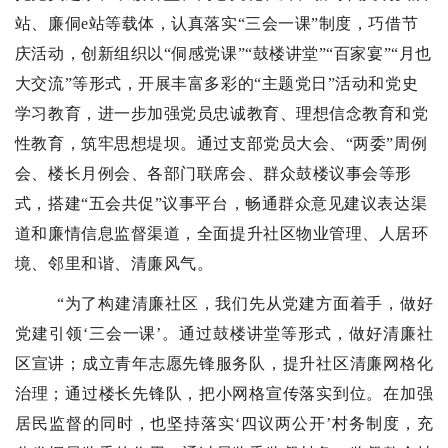
站、廉侗e站等载体，认真落实“三会一课”制度，巧借节
庆活动，创新组织以“侗感党课”“鼓楼讲堂”“百家宴”“月也
大交流”等形式，开展丰富多彩的“主题党日”活动和党史
学习教育，进一步加强党员忠诚教育、理想信念教育和党
性教育，筑牢思想堤坝。通过支部党员大会、“两委”周例
会、楼长月例会、各部门联席会、群众鼓楼议事会等形
式，搭建“五会共促”议事平台，畅通群众意见建议表达渠
道和廉情信息监督渠道，全面提升社区物业管理、人居环
境、邻里和谐、清廉风气。
“为了构建清廉社区，我们先从党建方面着手，做好
党建引领‘三会一课’。通过鼓楼讲堂等形式，做好清廉社
区宣讲；成立青年志愿先锋服务队，提升社区清廉网格化
治理；通过楼长先锋队，把小网格宣传落实到位。在加强
居民监督的同时，也坚持落实‘四议两公开’村务制度，充