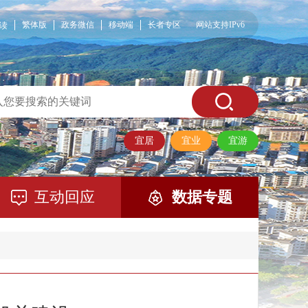
繁体版
政务微信
移动端
长者专区
网站支持IPv6
读
宜居
宜业
宜游
互动回应
数据专题