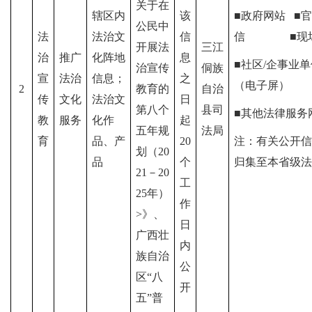
关于在
辖区内
该
■政府网站
■
官
公民中
法
法治文
信
信
■现
开展法
三江
治
推广
化阵地
息
■社区/企事业单
治宣传
侗族
宣
法治
信息；
之
（电子屏）
2
教育的
自治
传
文化
法治文
日
第八个
县司
■其他法律服务
教
服务
化作
起
五年规
法局
育
品、产
20
注：有关公开信
划（20
品
个
归集至本省级法
21－20
工
25年）
作
>》、
日
广西壮
内
族自治
公
区
“八
开
五”普