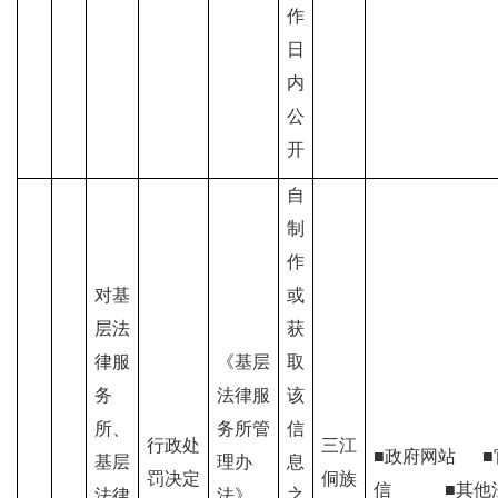
作
日
内
公
开
自
制
作
对基
或
层法
获
律服
《基层
取
务
法律服
该
所、
务所管
信
行政处
三江
■政府网站
■
基层
理办
息
罚决定
侗族
信
■其他
法律
法》、
之