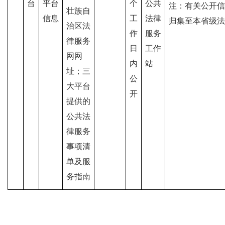
台
平台
个
公共
注：有关公开信
壮族自
信息
工
法律
归集至本省级法
治区
法
作
服务
律服务
日
工作
网网
内
站
址；三
公
大平台
开
提供的
公共法
律服务
事项清
单及服
务指南