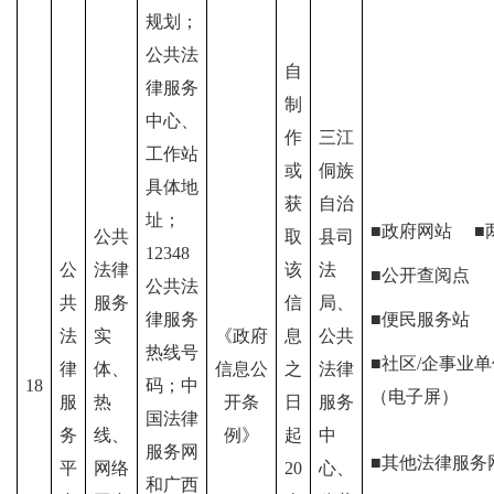
规划；
公共法
自
律服务
制
中心、
作
三江
工作站
或
侗族
具体地
获
自治
址；
■政府网站 
公共
取
县司
12348
公
法律
该
法
■公开查阅
公共法
共
服务
信
局、
律服务
■便民服务站
法
实
《政府
息
公共
热线号
■社区/企事业单
律
体、
信息公
之
法律
18
码；中
（电子屏）
服
热
开条
日
服务
国法律
务
线、
例》
起
中
服务网
■其他法律服务
平
网络
20
心、
和
广西