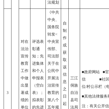
法规划
《中共
中央、
自
国务院
制
转发<
作
对在
评选表
中央宣
或
法治
彰通
传部、
获
宣传
知；先
司法部
取
教育
进集体
关于在
该
工作
和个人
公民中
■政府网站
■
官
信
中做
申报表
开展法
三江
信
■社区/
息
出显
（空白
治宣传
侗族
位/村公示栏（
之
3
著成
表）；
教育的
自治
日
■其他法律服务
绩的
拟表彰
第八个
县司
起
注：有关公开信
单位
的先进
五年规
法局