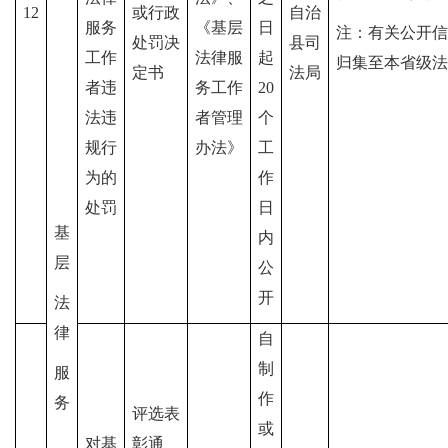
12
或行政
自治
服务
《基层
日
注：有关公开信
处罚决
县司
工作
法律服
起
归集至本省级法
定书
法局
者违
务工作
20
法违
者管理
个
规行
办法》
工
为的
作
处罚
日
基
内
层
公
开
法
律
自
制
服
作
务
评选表
或
对基
彰通