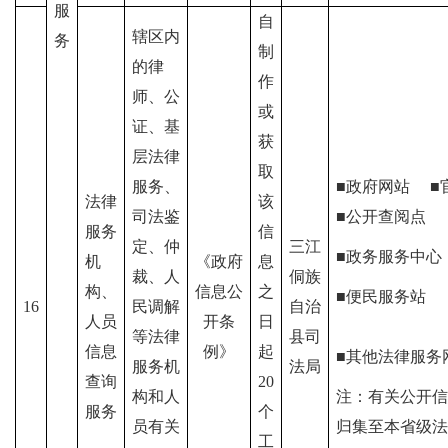
服
自
辖区内
务
制
的律
作
师、公
或
证、基
获
层法律
取
服务、
■政府网站 ■
法律
该
司法鉴
■公开查阅点
服务
信
定、仲
三江
■政务服务中
机
《政府
息
裁、人
侗族
构、
信息公
之
■便民服务站
16
民调解
自治
人员
开条
日
等法律
县司
信息
例》
起
■其他法律服务
服务机
法局
查询
20
构和人
注：有关公开信
服务
个
员有关
归集至本省级法
工