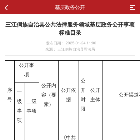
基层政务公开
三江侗族自治县公共法律服务领域基层政务公开事项
标准目录
发布日期： 2025-01-24 11:00
来源： 三江侗族自治县司法局
公开事
项
公
公开内
序
公开依
开
公开
一
容（要
公开渠道
号
据
时
主体
级
二级
素）
限
事
事项
项
《中共