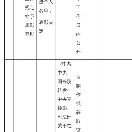
进个人
规定
工
名单；
给予
作
表彰决
表彰
日
定
奖励
内
公
开
《中共
中央、
自
国务院
制
转发<
作
中央宣
或
传部、
获
司法部
取
关于在
该