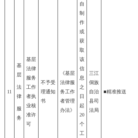
自
制
作
或
获
取
基层
该
基
法律
信
《基层
三江
层
服务
息
不予受
法律服
侗族
法
工作
之
11
理通知
务工作
自治
■精准推送
律
者执
日
书
者管理
县司
业核
起
服
办法》
法局
准许
20
务
可
个
工