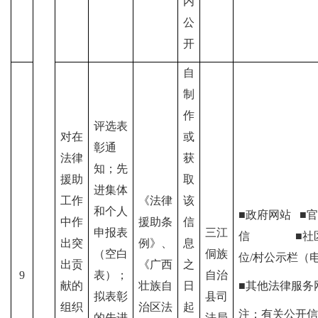
内
公
开
自
制
作
评选表
对在
或
彰通
法律
获
知；先
援助
取
进集体
工作
《法律
该
和个人
■政府网站
■
官
中作
援助条
信
申报表
三江
信
■社区/
出突
例》、
息
（空白
侗族
位/村公示栏（
出贡
《
广西
之
9
表）；
自治
献的
壮族自
日
■其他法律服务
拟表彰
县司
组织
治区
法
起
注：有关公开信
的先进
法局