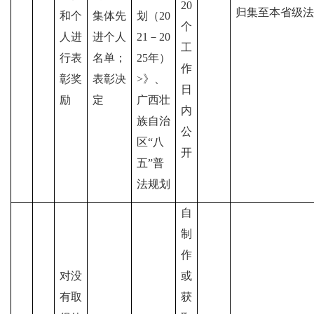
20
归集至本省级法
和个
集体先
划（20
个
人进
进个人
21－20
工
行表
名单；
25年）
作
彰奖
表彰决
>》、
日
励
定
广西壮
内
族自治
公
区
“八
开
五”普
法规划
自
制
作
对没
或
有取
获