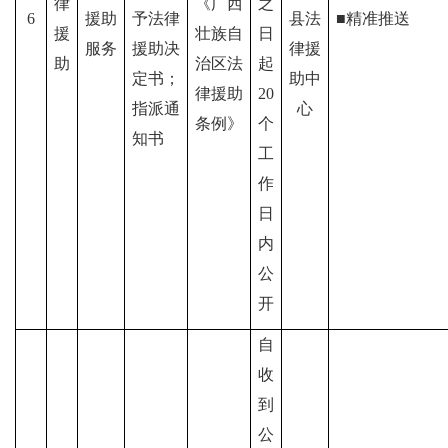
律
《
广西
之
6
援助
予法律
县法
■精准推送
援
壮族自
日
服务
援助决
律援
助
治区
法
起
定书；
助中
律援助
20
指派通
心
条例》
个
知书
工
作
日
内
公
开
自
收
到
公