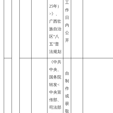
工
25年）
作
>》、
日
广西壮
内
族自治
公
区
“八
开
五”普
法规划
《中共
中央、
自
国务院
制
转发<
作
中央宣
或
传部、
获
司法部
取