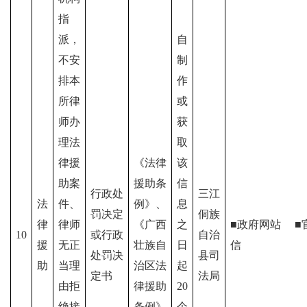
指
派，
自
不安
制
排本
作
所律
或
师办
获
理法
取
律援
《法律
该
助案
援助条
信
行政处
三江
法
件、
例》、
息
罚决定
侗族
律
律师
《
广西
之
■政府网站
■
10
或行政
自治
援
无正
壮族自
日
信
处罚决
县司
助
当理
治区
法
起
定书
法局
由拒
律援助
20
绝接
条例》
个