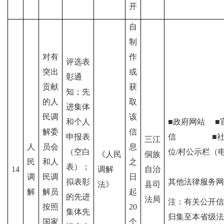
开
自
制
对有
作
评选表
突出
或
彰通
贡献
获
知；先
的人
取
进集体
民调
该
和个人
■政府网站
■
解委
信
申报表
信
■社区/
三江
人
员会
息
（空白
位/村公示栏（
《人民
侗族
民
和人
之
表）；
14
调解
自治
调
民调
日
拟表彰
其他法律服务网
法》
县司
解
解员
起
的先进
法局
注：有关公开信
按照
20
集体先
归集至本省级法
国家
个