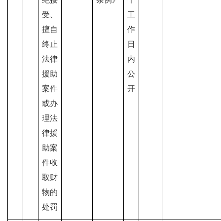
受、
工
擅自
作
终止
日
法律
内
援助
公
案件
开
或办
理法
律援
助案
件收
取财
物的
处罚