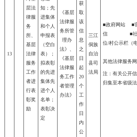
获
层法
知；先
《基层
取
律服
进集体
法律服
该
■政府网站
■
务
和个人
务所管
信
信
■
所、
申报表
三江
理办
息
位/村公示栏（
基层
（空白
侗族
法》、
之
13
法律
表）；
自治
《基层
日
其他法律服务网
服务
拟表彰
县司
法律服
起
工作
的先进
法局
注：有关公开信
务工作
20
者进
集体先
归集至本省级法
者管理
个
行表
进个人
办法》
工
彰奖
名单；
作
励
表彰决
日
定
内
公