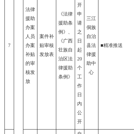
开
法律
《法律
申
援助
三江
援助条
请
办案
侗族
例》、
之
人员
案件补
自治
《
广西
日
7
办案
贴审核
县法
■精准推送
壮族自
起
补贴
发放表
律援
治区
法
20
的审
助中
律援助
个
核发
心
条例》
工
放
作
日
内
公
开
自