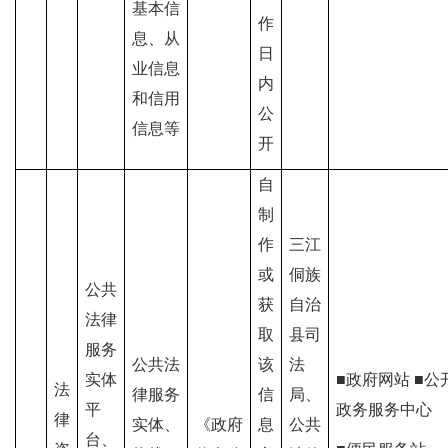
基本信
作
息、从
日
业信息
内
和信用
公
信息等
开
自
制
作
三江
或
侗族
公共
获
自治
法律
取
县司
服务
公共法
该
法
实体
■政府网站 ■公
法
律服务
信
局、
平
政务服务中心
律
实体、
《政府
息
公共
台、