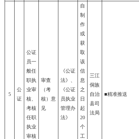
自
制
作
或
获
公证
取
员一
该
般任
《公证
信
三江
职执
审查
法》、
息
侗族
公
业审
（考
《公证
之
5
自治
■精准推送
证
核、
核）意
员执业
日
县司
考核
见
管理办
起
法局
任职
法》
20
执业
个
审核
工