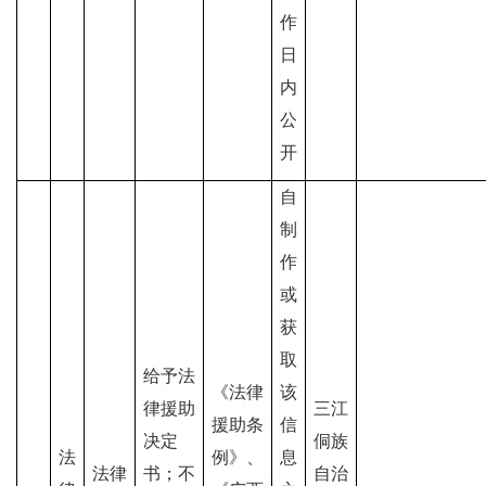
作
日
内
公
开
自
制
作
或
获
取
给予法
《法律
该
律援助
三江
援助条
信
决定
侗族
法
例》、
息
法律
书；不
自治