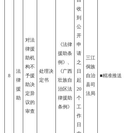
收
到
公
开
对法
《法律
申
律援
援助条
请
助机
三江
例》、
之
构不
侗族
法
处理决
《
广西
日
8
予援
自治
■精准推送
律
定书
壮族自
起
助决
县司
援
治区
法
20
定异
法局
助
律援助
个
议的
条例》
工
审查
作
日