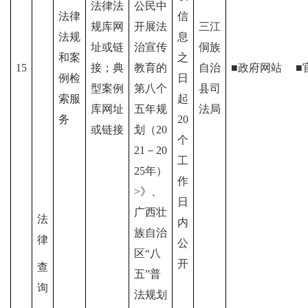
法律法
公民中
法律
信
规库网
开展法
三江
法规
息
址或链
治宣传
侗族
和案
之
15
接；典
教育的
自治
■政府网站
■
例检
日
型案例
第八个
县司
索服
起
库网址
五年规
法局
务
20
或链接
划（20
个
21－20
工
25年）
作
>》、
日
广西壮
法
内
族自治
律
公
区
“八
开
查
五”普
询
法规划