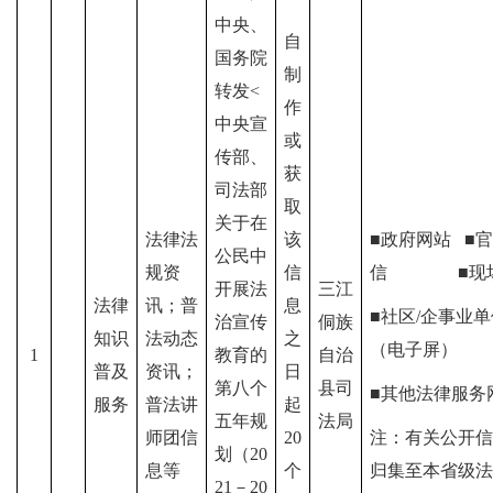
中央、
自
国务院
制
转发<
作
中央宣
或
传部、
获
司法部
取
关于在
法律法
该
■政府网站
■
官
公民中
规资
信
信
■现
开展法
三江
法律
讯；普
息
■社区/企事业单
治宣传
侗族
知识
法动态
之
（电子屏）
1
教育的
自治
普及
资讯；
日
第八个
县司
■其他法律服务
服务
普法讲
起
五年规
法局
师团信
20
注：有关公开信
划（20
息等
个
归集至本省级法
21－20