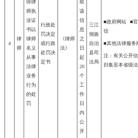
得律
取
师执
该
业证
信
■政府网站
■
官
行政处
三江
书以
息
信
罚决定
侗族
律
律师
《律师
之
4
或行政
自治
■其他法律服务
师
名义
法》
日
处罚决
县司
注：有关公开信
从事
起
定书
法局
归集至本省级法
法律
20
业务
个
行为
工
的处
作
罚
日
内
公
开