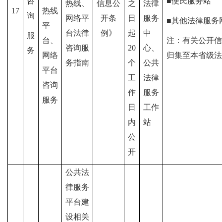
咨
■便民服务站
热线、
信息公
之
法律
17
热线
询
网络平
开条
日
服务
■其他法律服务
平
台法律
例》
起
中
服
台、
注：有关公开信
咨询服
20
心、
务
网络
归集至本省级法
务指南
个
公共
平台
工
法律
咨询
作
服务
服务
日
工作
内
站
公
开
公共法
律服务
平台建
设相关