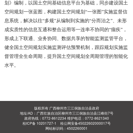
划》编制
，
以国土空间基础信息平台为基础，同步建设国土
空间规划一张蓝图，构建国土空间规划
“一张图”实施监督信
息系统，解决以往“多规”从编制到实施的“分而治之”、未形
成实质性的信息互通和整合运用等一连串不协同的“痼疾”，
形成上下联通、业务协同、数据共享的智能监测监管平台，
健全国土空间规划实施监测评估预警机制，跟踪规划实施监
督管理全生命周期，提升国土空间规划全周期管理的智能化
水平。
版权所有 广西柳州市三江侗族自治县政府
地址/AD：广西壮族自治区柳州市三江侗族自治县江峰街7号
政府热线：0772-8612234 维护电话：0772-8621340
桂ICP备 10201727-1
桂公网安备45022602000017号
网站标识码：4502260001