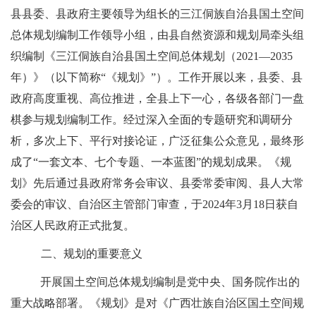
县县委、县政府
主要领导为组长的
三江侗族自治县
国土空间
总体规划编制工作领导小组，由
县
自然资源和规划局牵头组
织编制《
三江侗族自治县
国土空间总体规划（
2021
—
2035
年）》（以下简称
“
《规划》
”
）。工作开展以来，
县委
、
县
政府高度重视、高位推进，全
县
上下一心，各级各部门一盘
棋参与规划编制工作。经过深入全面的专题研究和调研分
析，
多次
上下、平行对接论证，广泛征集公众意见，最终形
成了
“一套文本、
七个
专题、
一本蓝图
”的规划成果。《规
划》先后通过
县政府
常务会
审议、县委常委审阅
、
县
人大
常
委
会
的审议、自治区主管部门审查
，于
2024年3月18日获自
治区人民政府正式批复。
二、规划的重要意义
开展国土空间总体规划编制是党中央、国务院作出的
重大战略部署。
《规划》是对《广西壮族自治区国土空间规